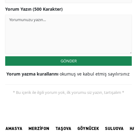
Yorum Yazın (500 Karakter)
GÖNDER
Yorum yazma kurallarını
okumuş ve kabul etmiş sayılırsınız
* Bu içerik ile ilgili yorum yok, ilk yorumu siz yazın, tartışalım *
AMASYA
MERZİFON
TAŞOVA
GÖYNÜCEK
SULUOVA
HA