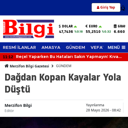
Giriş Yap
12
DOLAR
EURO
GRAM 
47,7436
55,2510
6.660,
%0.18
%0.32
MENÜ
RESMİ İLANLAR
AMASYA
GÜNDEM
VEFAT EDENLER
11:12
Reçel Yaparken Bu Hataları Sakın Yapmayın! Kıvamı
ve Lezzeti Tutturmanın Püf Noktaları
GÜNDEM
Merzifon Bilgi Gazetesi
Dağdan Kopan Kayalar Yola
Düştü
Merzifon Bilgi
Yayınlanma
28 Mayıs 2026 - 08:42
Editör