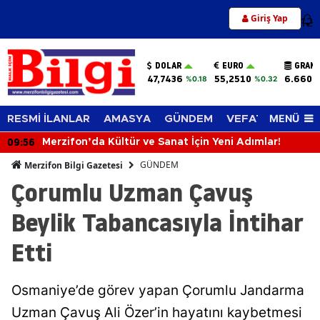
Giriş Yap
12
DOLAR
EURO
GRAM 
47,7436
55,2510
6.660,
%0.18
%0.32
MENÜ
RESMİ İLANLAR
AMASYA
GÜNDEM
VEFAT EDENLER
09:56
Merzifon’da Kültür ve Sanat İçin Yeni Adımlar!
GÜNDEM
Merzifon Bilgi Gazetesi
Çorumlu Uzman Çavuş
Beylik Tabancasıyla İntihar
Etti
Osmaniye’de görev yapan Çorumlu Jandarma
Uzman Çavuş Ali Özer’in hayatını kaybetmesi