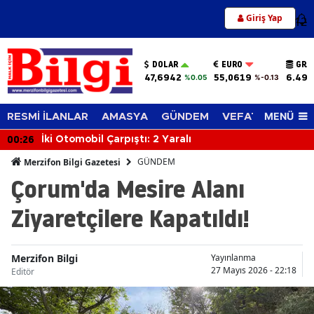
Giriş Yap
12
DOLAR
EURO
GRA
47,6942
55,0619
6.494
%0.05
%-0.13
MENÜ
RESMİ İLANLAR
AMASYA
GÜNDEM
VEFAT EDENLER
00:26
İki Otomobil Çarpıştı: 2 Yaralı
GÜNDEM
Merzifon Bilgi Gazetesi
Çorum'da Mesire Alanı
Ziyaretçilere Kapatıldı!
Merzifon Bilgi
Yayınlanma
27 Mayıs 2026 - 22:18
Editör