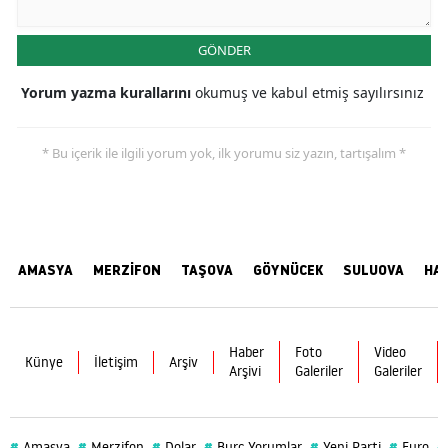
GÖNDER
Yorum yazma kurallarını
okumuş ve kabul etmiş sayılırsınız
* Bu içerik ile ilgili yorum yok, ilk yorumu siz yazın, tartışalım *
AMASYA
MERZİFON
TAŞOVA
GÖYNÜCEK
SULUOVA
HA
Haber
Foto
Video
Künye
İletişim
Arşiv
Arşivi
Galeriler
Galeriler
#
#
#
#
#
#
#
Amasya
Merzifon
Dolar
Burç Yorumlar
Yeni Parti
Euro