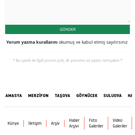
GÖNDER
Yorum yazma kurallarını
okumuş ve kabul etmiş sayılırsınız
* Bu içerik ile ilgili yorum yok, ilk yorumu siz yazın, tartışalım *
AMASYA
MERZİFON
TAŞOVA
GÖYNÜCEK
SULUOVA
HA
Haber
Foto
Video
Künye
İletişim
Arşiv
Arşivi
Galeriler
Galeriler