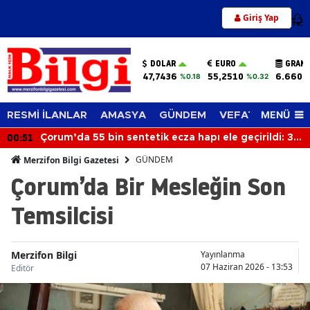
Giriş Yap
12
DOLAR
EURO
GRAM 
47,7436
55,2510
6.660,
%0.18
%0.32
MENÜ
RESMİ İLANLAR
AMASYA
GÜNDEM
VEFAT EDENLER
00:51
Çorum’da 55 bin sentetik ecza hapı ele geçirildi: 3
gözaltı
GÜNDEM
Merzifon Bilgi Gazetesi
Çorum’da Bir Mesleğin Son
Temsilcisi
Merzifon Bilgi
Yayınlanma
07 Haziran 2026 - 13:53
Editör