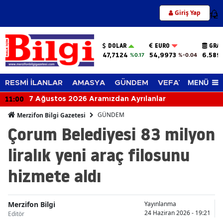
Giriş Yap
12
DOLAR
EURO
GRAM
47,7124
54,9973
6.589
%0.17
%-0.04
MENÜ
RESMİ İLANLAR
AMASYA
GÜNDEM
VEFAT EDENLER
10:45
stos 2026 Aramızdan Ayrılanlar
Rüyad
ve Gü
GÜNDEM
Merzifon Bilgi Gazetesi
Çorum Belediyesi 83 milyon
liralık yeni araç filosunu
hizmete aldı
Merzifon Bilgi
Yayınlanma
24 Haziran 2026 - 19:21
Editör