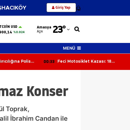
Giriş Yap
HACIKÖY
12
Adana
23
°
ITCOIN USD
Amasya
Adıyaman
Açık
900,14
%0.924
Afyonkarahisar
MENÜ
Ağrı
23:54
 Kazası: 18
Aşgın Yine Kendini Övdü,
Amasya
 Hayatını
Manifest’e Kapıyı Kapattı!
Ankara
lmaz Konser
Antalya
Artvin
ül Toprak,
Aydın
lil İbrahim Candan ile
Balıkesir