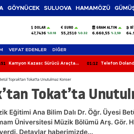
A
GÖYNÜCEK
SULUOVA
HAMAMÖZÜ
GÜMÜŞ
DOLAR
EURO
GRAM ALTIN
B
47,7436
55,2510
6.660,55
64.
%0.18
%0.32
% 2,59
M
VEFAT EDENLER
DİĞER
:12
00:33
Telefon Dolandırıcılığına Polis
Feci Motosiklet
Darbesi: 1,5 Milyon Lira Para ve
Yaşındaki Genç
Altın Ele Geçirildi
Kaybetti
Betül Toprak’tan Tokat’ta Unutulmaz Konser
k’tan Tokat’ta Unutu
k Eğitimi Ana Bilim Dalı Dr. Öğr. Üyesi Bet
m Üniversitesi Müzik Bölümü Arş. Gör. Ha
verdi. Detaylar haberimizde...