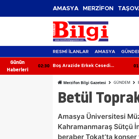
AMASYA
MERZİFON
TAŞOV
RESMİ İLANLAR
AMASYA
GÜNDE
Günün
01:51
01
 Cesedi
Kamyon Kazası: Sürücü Araçta
Haberleri
Sıkıştı, İtfaiye Kurtardı
GÜNDEM
Merzifon Bilgi Gazetesi
Betül Topra
Amasya Üniversitesi Müzi
Kahramanmaraş Sütçü İma
beraber Tokat’ta konser 