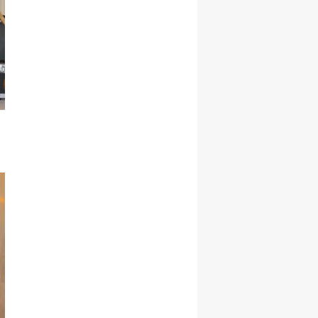
Samsun
Siirt
Sinop
Sivas
Tekirdağ
Tokat
Trabzon
Tunceli
Şanlıurfa
Uşak
Van