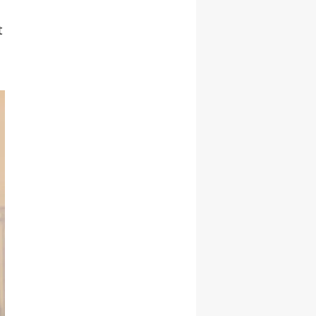
Malatya
t
Manisa
Kahramanmaraş
Mardin
Muğla
Muş
Nevşehir
Niğde
Ordu
Rize
Sakarya