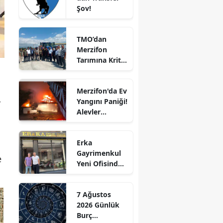
Şov!
Edirne
Elazığ
TMO’dan
Merzifon
Erzincan
Tarımına Kritik
Ziyaret!
Erzurum
Merzifon'da Ev
Eskişehir
Yangını Paniği!
r
Alevler
Gaziantep
Büyümeden
Kontrol Altına
Giresun
Erka
Alındı
Gayrimenkul
Gümüşhane
e
Yeni Ofisinde
Hizmete
Hakkari
Başladı!
7 Ağustos
“Gayrimenkul
Hatay
2026 Günlük
Almak İçin
Burç
Doğru Zaman”
Isparta