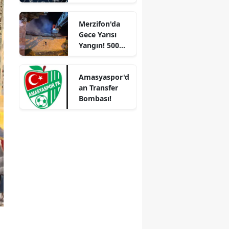
Yorumları:
Aşkta
Mersin
Merzifon'da
Sürprizler,
Gece Yarısı
Parada Yeni
İstanbul
Yangın! 500
Fırsatlar
Saman Balyası
İzmir
Kapıda!
Kül Oldu
Amasyaspor'd
Kars
an Transfer
Kastamonu
Bombası!
Kayseri
Kırklareli
Kırşehir
Kocaeli
Konya
Kütahya