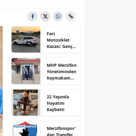
Bilecik
Bingöl
Bitlis
Feci
Motosiklet
Bolu
Kazası: Genç
Sürücü
Burdur
Hayatını
MHP Merzifon
Kaybetti
Bursa
Yönetiminden
Kaymakam
Çanakkale
Ahmet
Karaaslan'a
Çankırı
22 Yaşında
Ziyaret
Hayatını
Çorum
Kaybetti
Denizli
Merzifonspor'
Diyarbakır
dan Transfer