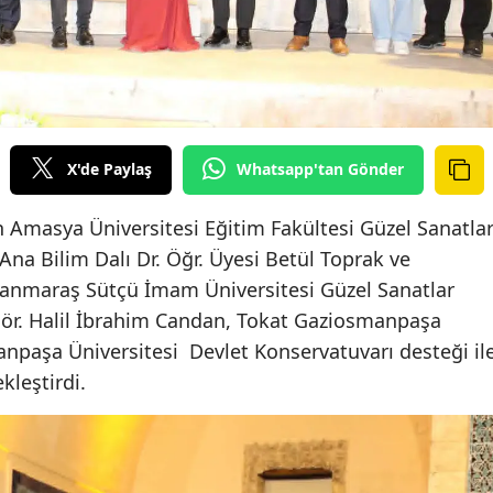
X'de Paylaş
Whatsapp'tan Gönder
an Amasya Üniversitesi Eğitim Fakültesi Güzel Sanatla
na Bilim Dalı Dr. Öğr. Üyesi Betül Toprak ve
nmaraş Sütçü İmam Üniversitesi Güzel Sanatlar
Gör. Halil İbrahim Candan, Tokat Gaziosmanpaşa
anpaşa Üniversitesi Devlet Konservatuvarı desteği il
kleştirdi.