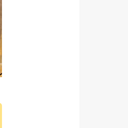
Yozgat
Zonguldak
Aksaray
Bayburt
Karaman
Kırıkkale
Batman
Şırnak
Bartın
Ardahan
Iğdır