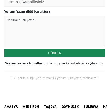
Yorum Yazın (500 Karakter)
GÖNDER
Yorum yazma kurallarını
okumuş ve kabul etmiş sayılırsınız
* Bu içerik ile ilgili yorum yok, ilk yorumu siz yazın, tartışalım *
AMASYA
MERZİFON
TAŞOVA
GÖYNÜCEK
SULUOVA
HA