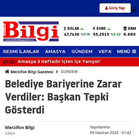
Giriş Yap
12
DOLAR
EURO
GRAM 
47,7436
55,2510
6.660,
%0.18
%0.32
MENÜ
RESMİ İLANLAR
AMASYA
GÜNDEM
VEFAT EDENLER
17:22
Amasya 3 Haftadır İçten İçe Yanıyor!
GÜNDEM
Merzifon Bilgi Gazetesi
Belediye Bariyerine Zarar
Verdiler: Başkan Tepki
Gösterdi
Merzifon Bilgi
Yayınlanma
09 Haziran 2026 - 01:42
Editör