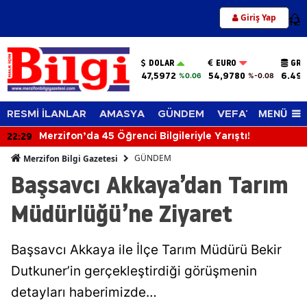
Giriş Yap
12
DOLAR
EURO
GRA
47,5972
54,9780
6.49
%0.06
%-0.08
MENÜ
RESMİ İLANLAR
AMASYA
GÜNDEM
VEFAT EDENLER
22:29
Merzifon’da 45 Öğrenci Bilgileriyle Yarıştı!
GÜNDEM
Merzifon Bilgi Gazetesi
Başsavcı Akkaya’dan Tarım
Müdürlüğü’ne Ziyaret
Başsavcı Akkaya ile İlçe Tarım Müdürü Bekir
Dutkuner’in gerçekleştirdiği görüşmenin
detayları haberimizde…