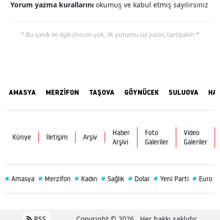
Yorum yazma kurallarını
okumuş ve kabul etmiş sayılırsınız
* Bu içerik ile ilgili yorum yok, ilk yorumu siz yazın, tartışalım *
AMASYA
MERZİFON
TAŞOVA
GÖYNÜCEK
SULUOVA
HA
Haber
Foto
Video
Künye
İletişim
Arşiv
Arşivi
Galeriler
Galeriler
#
#
#
#
#
#
#
Amasya
Merzifon
Kadın
Sağlık
Dolar
Yeni Parti
Euro
RSS
Copyright © 2026 . Her hakkı saklıdır.