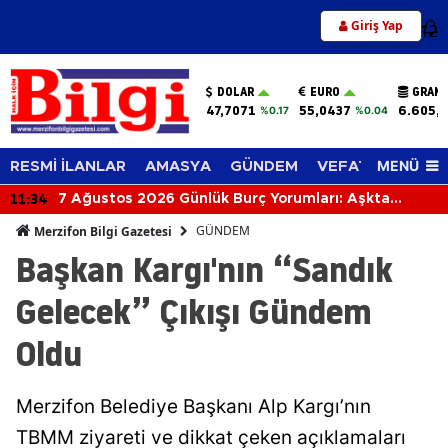
Giriş Yap
12
DOLAR
EURO
GRAM 
47,7071
55,0437
6.605,
%0.17
%0.04
MENÜ
RESMİ İLANLAR
AMASYA
GÜNDEM
VEFAT EDENLER
11:34
7 Ağustos 2026 Günlük Burç Yorumları: Aşkta
Sürprizler, Parada Yeni Fırsatlar Kapıda!
GÜNDEM
Merzifon Bilgi Gazetesi
Başkan Kargı'nın “Sandık
Gelecek” Çıkışı Gündem
Oldu
Merzifon Belediye Başkanı Alp Kargı’nın
TBMM ziyareti ve dikkat çeken açıklamaları