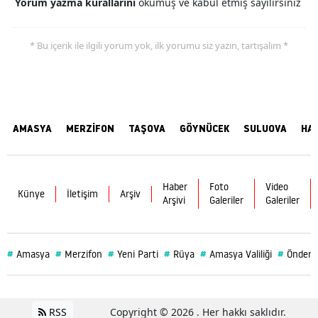
Yorum yazma kurallarını
okumuş ve kabul etmiş sayılırsınız
* Bu içerik ile ilgili yorum yok, ilk yorumu siz yazın, tartışalım *
AMASYA
MERZİFON
TAŞOVA
GÖYNÜCEK
SULUOVA
HA
Haber
Foto
Video
Künye
İletişim
Arşiv
Arşivi
Galeriler
Galeriler
#
#
#
#
#
#
Amasya
Merzifon
Yeni Parti
Rüya
Amasya Valiliği
Önder 
RSS
Copyright © 2026 . Her hakkı saklıdır.