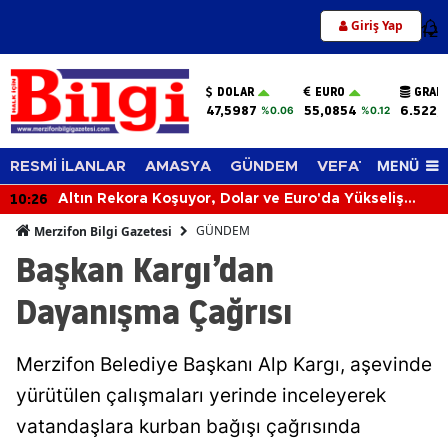
Giriş Yap
12
DOLAR
EURO
GRAM
47,5987
55,0854
6.522,
%0.06
%0.12
MENÜ
RESMİ İLANLAR
AMASYA
GÜNDEM
VEFAT EDENLER
10:26
Altın Rekora Koşuyor, Dolar ve Euro'da Yükseliş
Sürüyor! 6 Ağustos 2026'da Piyasalar Hareketli
GÜNDEM
Merzifon Bilgi Gazetesi
Başkan Kargı’dan
Dayanışma Çağrısı
Merzifon Belediye Başkanı Alp Kargı, aşevinde
yürütülen çalışmaları yerinde inceleyerek
vatandaşlara kurban bağışı çağrısında