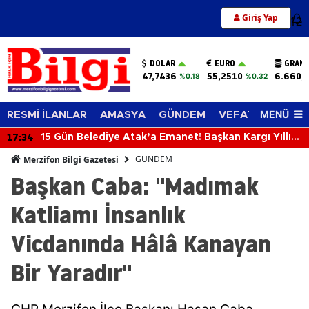
Giriş Yap
12
DOLAR
EURO
GRAM 
47,7436
55,2510
6.660,
%0.18
%0.32
MENÜ
RESMİ İLANLAR
AMASYA
GÜNDEM
VEFAT EDENLER
17:34
15 Gün Belediye Atak’a Emanet! Başkan Kargı Yıllık
İzne Çıktı
GÜNDEM
Merzifon Bilgi Gazetesi
Başkan Caba: "Madımak
Katliamı İnsanlık
Vicdanında Hâlâ Kanayan
Bir Yaradır"