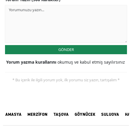
GÖNDER
Yorum yazma kurallarını
okumuş ve kabul etmiş sayılırsınız
* Bu içerik ile ilgili yorum yok, ilk yorumu siz yazın, tartışalım *
AMASYA
MERZİFON
TAŞOVA
GÖYNÜCEK
SULUOVA
HA