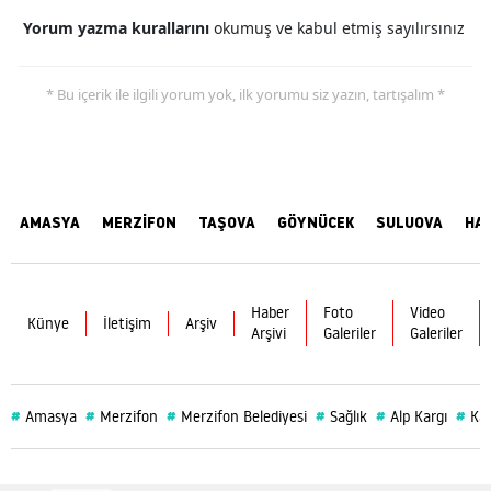
Yorum yazma kurallarını
okumuş ve kabul etmiş sayılırsınız
* Bu içerik ile ilgili yorum yok, ilk yorumu siz yazın, tartışalım *
AMASYA
MERZİFON
TAŞOVA
GÖYNÜCEK
SULUOVA
HA
Haber
Foto
Video
Künye
İletişim
Arşiv
Arşivi
Galeriler
Galeriler
#
#
#
#
#
#
Amasya
Merzifon
Merzifon Belediyesi
Sağlık
Alp Kargı
Ka