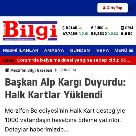
Giriş Yap
12
DOLAR
EURO
GRAM 
47,7436
55,2510
6.660,
%0.18
%0.32
MENÜ
RESMİ İLANLAR
AMASYA
GÜNDEM
VEFAT EDENLER
23:33
Çorum’da balya makinesi yangına sebep oldu: 500
dönüm anız küle döndü
GÜNDEM
Merzifon Bilgi Gazetesi
Başkan Alp Kargı Duyurdu:
Halk Kartlar Yüklendi
Merzifon Belediyesi’nin Halk Kart desteğiyle
1000 vatandaşın hesabına ödeme yatırıldı.
Detaylar haberimizde…