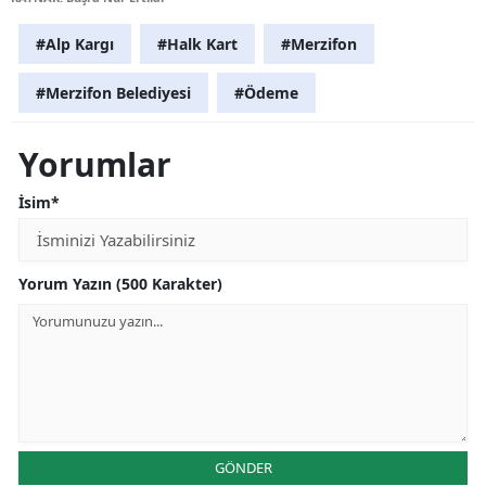
#Alp Kargı
#Halk Kart
#Merzifon
#Merzifon Belediyesi
#Ödeme
Yorumlar
İsim*
Yorum Yazın (500 Karakter)
GÖNDER