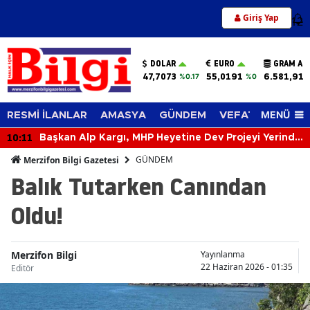
Giriş Yap
12
DOLAR
EURO
GRAM AL
47,7073
55,0191
6.581,91
%0.17
%0
MENÜ
RESMİ İLANLAR
AMASYA
GÜNDEM
VEFAT EDENLER
10:11
Başkan Alp Kargı, MHP Heyetine Dev Projeyi Yerinde
Anlattı
GÜNDEM
Merzifon Bilgi Gazetesi
Balık Tutarken Canından
Oldu!
Merzifon Bilgi
Yayınlanma
22 Haziran 2026 - 01:35
Editör