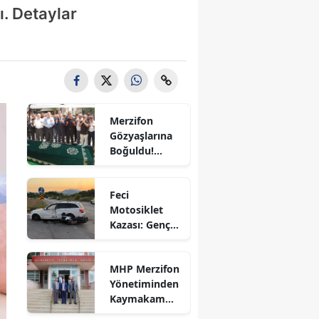
ı. Detaylar
Bilecik
Bingöl
Bitlis
Bolu
Merzifon
Burdur
Gözyaşlarına
Boğuldu!
Bursa
Sercan
Nevcanoğlu
Çanakkale
Feci
Son
Motosiklet
Yolculuğuna
Çankırı
Kazası: Genç
Uğurlandı
Sürücü
Çorum
Hayatını
MHP Merzifon
Kaybetti
Denizli
Yönetiminden
Kaymakam
Diyarbakır
Ahmet