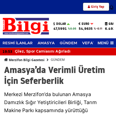
Giriş Yap
12
DOLAR
EURO
GRAM
47,5991
54,9635
6.492
%0.05
%-0.11
MENÜ
RESMİ İLANLAR
AMASYA
GÜNDEM
VEFAT EDENLER
19:53
Çilez, Spor Camiasını Ağırladı
GÜNDEM
Merzifon Bilgi Gazetesi
Amasya’da Verimli Üretim
İçin Seferberlik
Merkezi Merzifon’da bulunan Amasya
Damızlık Sığır Yetiştiricileri Birliği, Tarım
Makine Parkı kapsamında yürüttüğü