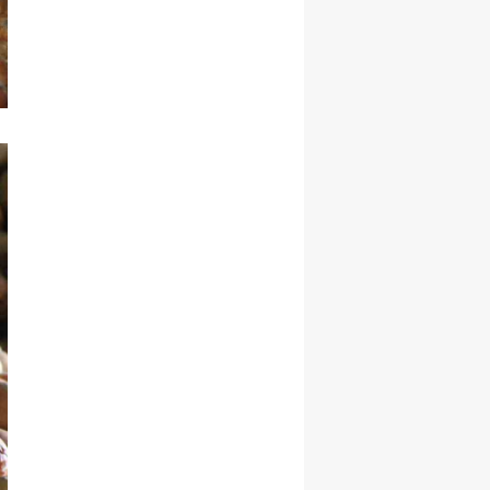
Yalova
Karabük
Kilis
Osmaniye
Düzce