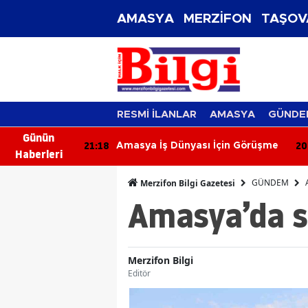
AMASYA
MERZİFON
TAŞOV
RESMİ İLANLAR
AMASYA
GÜNDE
Günün
20:39
20
 İçin Görüşme
Uğur Uçar: "Çorum FK bu sezon
Haberleri
Süper Lig’e renk katacak"
GÜNDEM
Merzifon Bilgi Gazetesi
Amasya’da s
Merzifon Bilgi
Editör