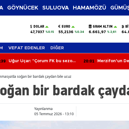
A
GÖYNÜCEK
SULUOVA
HAMAMÖZÜ
GÜMÜŞ
DOLAR
EURO
GRAM ALTIN
B
47,7037
55,2136
6.661,97
64.
%0.15
%0.34
% 2,61
M
VEFAT EDENLER
DİĞER
:01
19:22
Merzifon’un Dev Projelerine
MHP Merzifon'a 
Yakın Takip!
Çıkarması!
Amasya’da soğan bir bardak çaydan bile ucuz
oğan bir bardak çayda
Yayınlanma
05 Temmuz 2026 - 13:10