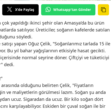
X'de Paylaş
Whatsapp'tan Gönder
 çok yapıldığı ikinci şehir olan Amasya’da bu ürün
yatlarda satılıyor. Üreticiler, soğanın kafelerde satılan
lduğunu söyledi.
 satışı yapan Oğuz Çelik, "Soğanlarımız tarlada 15 ile
yor. Bu yıl bahar yağışlarının etkisiyle hasat gecikti.
içerisinde normal seyrine döner. Çiftçiyi ve tüketiciyi
" dedi.
z"
arasında olduğunu belirten Çelik, "Fiyatların
in ve maliyetlerin görülmesi lazım. Soğan şu anda
aydan ucuz. Sigaradan da ucuz. Bir kilo soğan dört
yacını karşılayabiliyor. Eskiden bir çuval soğan ile bir