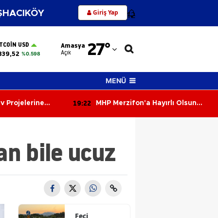
Giriş Yap
HACIKÖY
12
Adana
27
°
ITCOIN USD
Amasya
Adıyaman
Açık
839,52
%0.598
Afyonkarahisar
MENÜ
Ağrı
18:43
Hayırlı Olsun
Amasya’lı Özel Öğrenciler
Amasya
Çorum’u Keşfetti!
Ankara
n bile ucuz
Antalya
Artvin
Aydın
Balıkesir
Feci