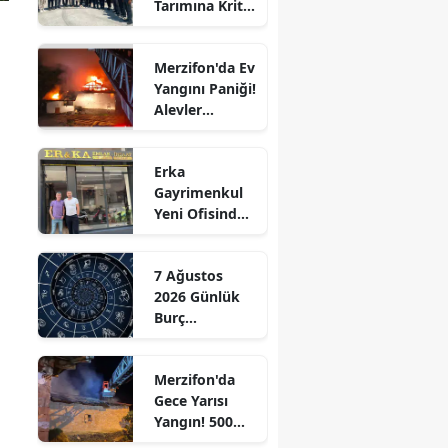
Tarımına Kritik
Edirne
Ziyaret!
Elazığ
Merzifon'da Ev
Yangını Paniği!
Erzincan
Alevler
Büyümeden
Erzurum
Kontrol Altına
Erka
Alındı
Eskişehir
Gayrimenkul
Yeni Ofisinde
Gaziantep
Hizmete
Başladı!
Giresun
7 Ağustos
“Gayrimenkul
2026 Günlük
Almak İçin
Gümüşhane
Burç
Doğru Zaman”
Yorumları:
Hakkari
Aşkta
Merzifon'da
Sürprizler,
Hatay
Gece Yarısı
Parada Yeni
Yangın! 500
Fırsatlar
Isparta
Saman Balyası
Kapıda!