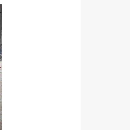
Samsun
Siirt
Sinop
Sivas
Tekirdağ
Tokat
Trabzon
Tunceli
Şanlıurfa
Uşak
Van