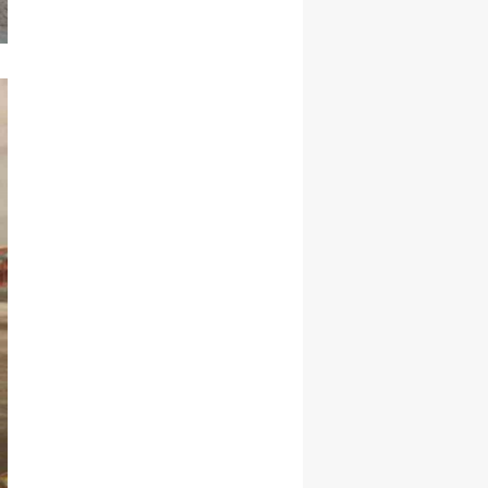
Yozgat
Zonguldak
Aksaray
Bayburt
Karaman
Kırıkkale
Batman
Şırnak
Bartın
Ardahan
Iğdır