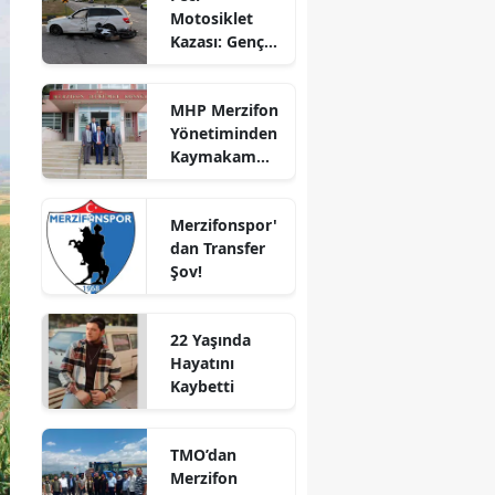
Motosiklet
Bilecik
Kazası: Genç
Sürücü
Bingöl
Hayatını
MHP Merzifon
Kaybetti
Bitlis
Yönetiminden
Kaymakam
Bolu
Ahmet
Karaaslan'a
Burdur
Merzifonspor'
Ziyaret
dan Transfer
Bursa
Şov!
Çanakkale
22 Yaşında
Çankırı
Hayatını
Kaybetti
Çorum
Denizli
TMO’dan
Diyarbakır
Merzifon