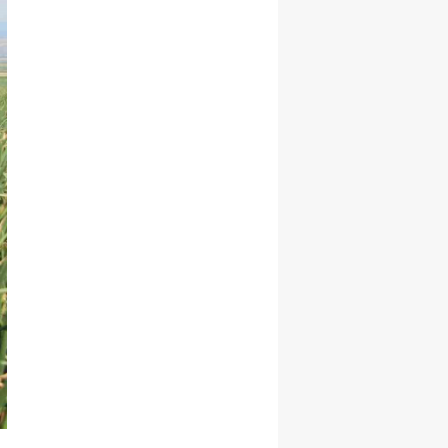
Malatya
Manisa
Kahramanmaraş
Mardin
Muğla
Muş
Nevşehir
Niğde
Ordu
Rize
Sakarya