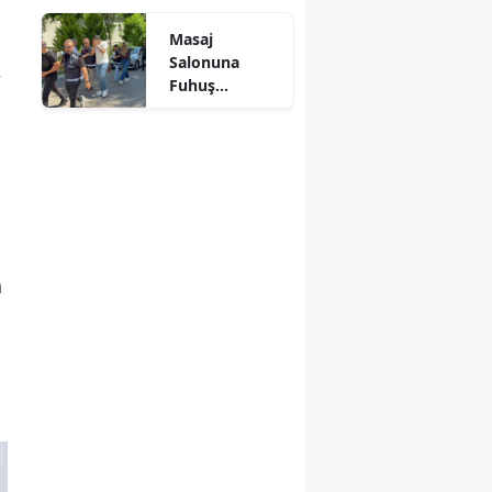
Kül Oldu
Mersin
Masaj
Salonuna
,
İstanbul
Fuhuş
Operasyonu: 3
İzmir
Şüpheli
Adliyeye Sevk
Kars
Edildi
Kastamonu
Kayseri
a
Kırklareli
Kırşehir
Kocaeli
Konya
Kütahya