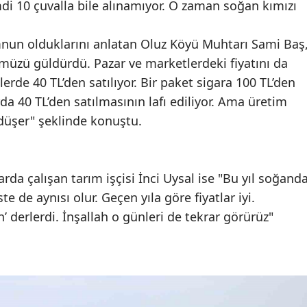
imdi 10 çuvalla bile alınamıyor. O zaman soğan kımızı
mnun olduklarını anlatan Oluz Köyü Muhtarı Sami Baş
müzü güldürdü. Pazar ve marketlerdeki fiyatını da
erde 40 TL’den satılıyor. Bir paket sigara 100 TL’den
rda 40 TL’den satılmasının lafı ediliyor. Ama üretim
r düşer" şeklinde konuştu.
arda çalışan tarım işçisi İnci Uysal ise "Bu yıl soğand
te de aynısı olur. Geçen yıla göre fiyatlar iyi.
n’ derlerdi. İnşallah o günleri de tekrar görürüz"