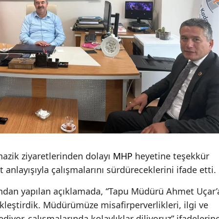
zik ziyaretlerinden dolayı
MHP
heyetine teşekkür
anlayışıyla çalışmalarını sürdüreceklerini ifade etti.
afından yapılan açıklamada, “Tapu Müdürü Ahmet Uçar’
ekleştirdik. Müdürümüze misafirperverlikleri, ilgi ve
diyor, çalışmalarında kolaylıklar diliyoruz” ifadelerin