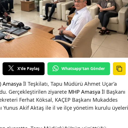
X'de Paylaş
Whatsapp'tan Gönder
)
Amasya
İl Teşkilatı, Tapu Müdürü Ahmet Uçar’a
du. Gerçekleştirilen ziyarete
MHP
Amasya
İl Başkanı
l Sekreteri Ferhat Köksal, KAÇEP Başkanı Mukaddes
ı Yunus Akif Aktaş ile il ve ilçe yönetim kurulu üyeler