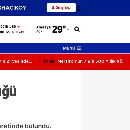
Giriş Yap
HACIKÖY
12
Adana
29
°
TCOIN USD
Amasya
Adıyaman
Açık
80,65
%-0.242
Afyonkarahisar
MENÜ
Ağrı
17:56
ın Zirvesinde
Merzifon’un 7 Bin 500 Yıllık Köyü
Amasya
Ortaya Çıktı!
Ankara
üğü
Antalya
Artvin
Aydın
Balıkesir
aretinde bulundu.