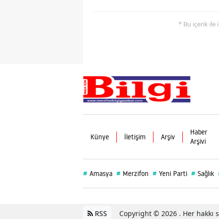
* Bu içerik ile
Haber
Künye
İletişim
Arşiv
Arşivi
#
#
#
#
Amasya
Merzifon
Yeni Parti
Sağlık
RSS
Copyright © 2026 . Her hakkı sa