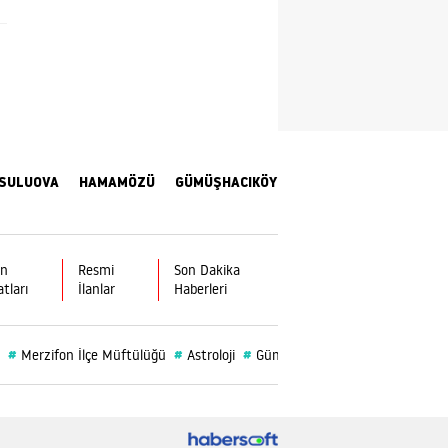
Yalova
Karabük
Kilis
Osmaniye
SULUOVA
HAMAMÖZÜ
GÜMÜŞHACIKÖY
Düzce
ın
Resmi
Son Dakika
atları
İlanlar
Haberleri
#
#
#
#
Merzifon İlçe Müftülüğü
Astroloji
Gümüşhacıköy
Merzifon Bele