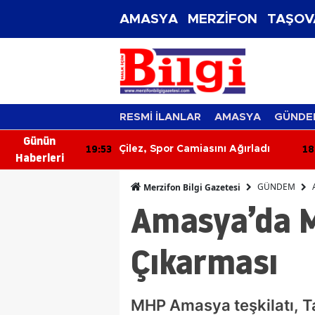
AMASYA
MERZİFON
TAŞOV
RESMİ İLANLAR
AMASYA
GÜNDE
Günün
19:53
18
slek Komitesi
Çilez, Spor Camiasını Ağırladı
Haberleri
 Sorunları
GÜNDEM
Merzifon Bilgi Gazetesi
Amasya’da 
Çıkarması
MHP Amasya teşkilatı, T