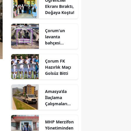
Öğrenciler
Kaybetti
Ekranı Bıraktı,
Edirne
Doğaya Koştu!
Elazığ
Çorum’un
Erzincan
lavanta
bahçesi
Erzurum
vatandaşların
gözdesi oldu
Eskişehir
Çorum FK
Hazırlık Maçı
Gaziantep
Golsüz Bitti
Giresun
Gümüşhane
Amasya’da
İlaçlama
Hakkari
Çalışmaları
i
Aralıksız
Hatay
Sürüyor
MHP Merzifon
Isparta
Yönetiminden