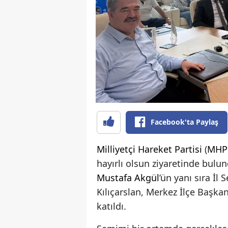
Facebook'ta Paylaş
Milliyetçi Hareket Partisi
(
MHP
hayırlı olsun ziyaretinde bulun
Mustafa Akgül
’ün yanı sıra İ
Kılıçarslan, Merkez İlçe Başkan
katıldı.