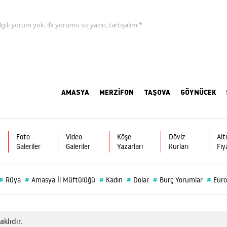
 ilgili yorum yok, ilk yorumu siz yazın, tartışalım *
AMASYA
MERZİFON
TAŞOVA
GÖYNÜCEK
Foto
Video
Köşe
Döviz
Alt
Galeriler
Galeriler
Yazarları
Kurları
Fiy
#
#
#
#
#
#
Rüya
Amasya İl Müftülüğü
Kadın
Dolar
Burç Yorumlar
Euro
klıdır.