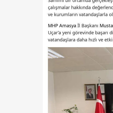
Samimi bir ortamda gerçekleş
çalışmalar hakkında değerlen
ve kurumların vatandaşlarla ola
MHP
Amasya
İl Başkanı
Musta
Uçar’a yeni görevinde başarı di
vatandaşlara daha hızlı ve et