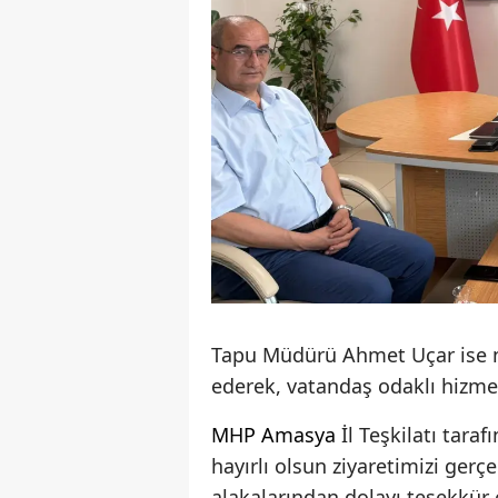
Tapu Müdürü Ahmet Uçar ise na
ederek, vatandaş odaklı hizmet 
MHP
Amasya
İl Teşkilatı tar
hayırlı olsun ziyaretimizi gerç
alakalarından dolayı teşekkür e