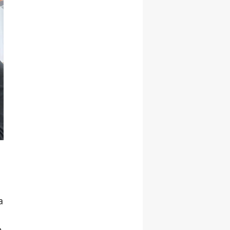
Malatya
Manisa
Kahramanmaraş
Mardin
Muğla
Muş
Nevşehir
Niğde
Ordu
a
Rize
Sakarya
e