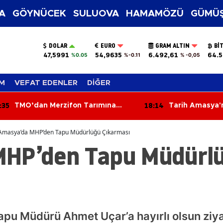
A
GÖYNÜCEK
SULUOVA
HAMAMÖZÜ
GÜMÜŞ
DOLAR
EURO
GRAM ALTIN
BI
47,5991
54,9635
6.492,61
64.5
%0.05
%-0.11
% -0,05
M
VEFAT EDENLER
DİĞER
:35
18:14
TMO’dan Merzifon Tarımına
Tarih Amasya'n
Kritik Ziyaret!
Yazıldı
Amasya’da MHP’den Tapu Müdürlüğü Çıkarması
MHP’den Tapu Müdürl
apu Müdürü Ahmet Uçar’a hayırlı olsun ziy