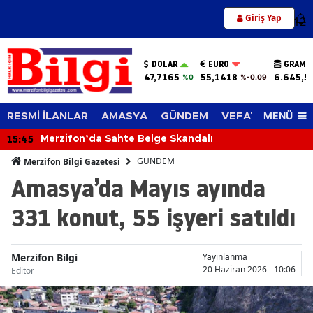
Giriş Yap
12
DOLAR
EURO
GRAM A
47,7165
55,1418
6.645,5
%0
%-0.09
MENÜ
RESMİ İLANLAR
AMASYA
GÜNDEM
VEFAT EDENLER
15:45
Merzifon’da Sahte Belge Skandalı
GÜNDEM
Merzifon Bilgi Gazetesi
Amasya’da Mayıs ayında
331 konut, 55 işyeri satıldı
Merzifon Bilgi
Yayınlanma
20 Haziran 2026 - 10:06
Editör