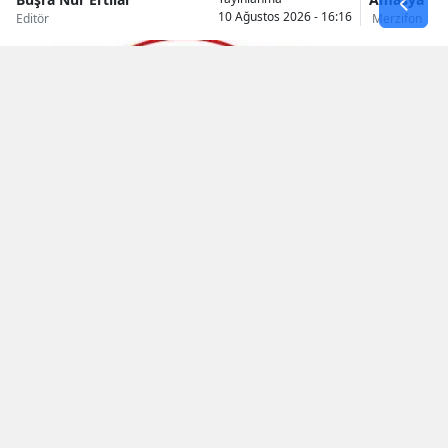
10 Ağustos 2026 - 16:16
Editör
Merzifon
2026-2027 sezonunda Merzifonspor’un da
mücadele edeceği Profesyonelliğe Geçiş Ligi’nde
katılım sürecinin ardından tablo netleşmeye