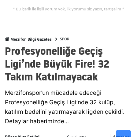
* Bu içerik ile ilgili yorum yok, ilk yorumu siz yazın, tartışalım *
SPOR
Merzifon Bilgi Gazetesi
Profesyonelliğe Geçiş
Ligi’nde Büyük Fire! 32
Takım Katılmayacak
Merzifonspor’un mücadele edeceği
Profesyonelliğe Geçiş Ligi’nde 32 kulüp,
katılım bedelini yatırmayarak ligden çekildi.
Detaylar haberimizde...
Büşra Nur Ertilal
Amasya
Yayınlanma