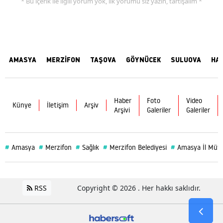
* Bu içerik ile ilgili yorum yok, ilk yorumu siz yazın, tartışalım *
AMASYA
MERZİFON
TAŞOVA
GÖYNÜCEK
SULUOVA
HA
Haber
Foto
Video
Künye
İletişim
Arşiv
Arşivi
Galeriler
Galeriler
#
#
#
#
#
Amasya
Merzifon
Sağlık
Merzifon Belediyesi
Amasya İl Müf
RSS
Copyright © 2026 . Her hakkı saklıdır.