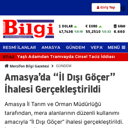
Giriş Yap
12
DOLAR
EURO
GRAM 
47,7436
55,2510
6.660,
%0.18
%0.32
MENÜ
RESMİ İLANLAR
AMASYA
GÜNDEM
VEFAT EDENLER
07:42
Yaşlı Adamdan Tramvayda Cinsel Taciz İddiası
GÜNDEM
Merzifon Bilgi Gazetesi
Amasya’da “İl Dışı Göçer”
İhalesi Gerçekleştirildi
Amasya İl Tarım ve Orman Müdürlüğü
tarafından, mera alanlarının düzenli kullanımı
amacıyla “İl Dışı Göçer” ihalesi gerçekleştirildi.