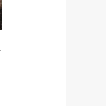
Yalova
Karabük
Kilis
Osmaniye
Düzce
r