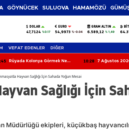
A
GÖYNÜCEK
SULUOVA
HAMAMÖZÜ
GÜMÜŞ
DOLAR
EURO
GRAM ALTIN
BI
47,7124
54,9973
6.589,12
64.3
%0.17
%-0.04
% 1,49
M
VEFAT EDENLER
DİĞER
:28
10:11
7 Ağustos 2026 Güncel Altın,
Başkan Alp Kar
Dolar ve Euro Fiyatları
Dev Projeyi Yer
Amasya’da Hayvan Sağlığı İçin Sahada Yoğun Mesai
ayvan Sağlığı İçin S
 Müdürlüğü ekipleri, küçükbaş hayvancılık