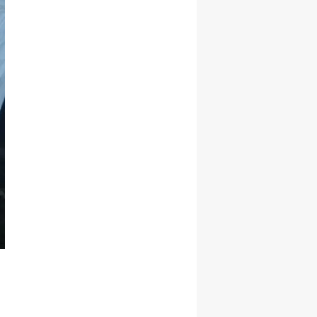
Malatya
Manisa
Kahramanmaraş
Mardin
Muğla
Muş
Nevşehir
Niğde
Ordu
Rize
Sakarya