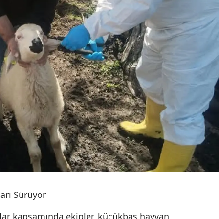
arı Sürüyor
alar kapsamında ekipler, küçükbaş hayvan