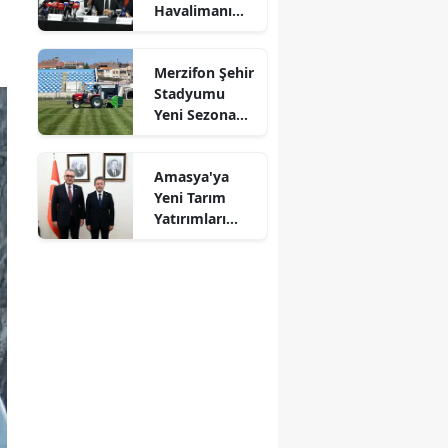
Havalimanı
Mersin
Müjdesi:
"Çalışmalara
İstanbul
Merzifon Şehir
Başladık"
Stadyumu
İzmir
Yeni Sezona
Hazırlanıyor!
Kars
Amasya'ya
Kastamonu
Yeni Tarım
Yatırımları
Kayseri
Gündemde
Kırklareli
Kırşehir
Kocaeli
Konya
Kütahya