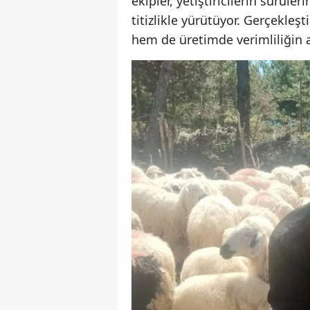
ekipler, yetiştiricilerin sürüle
titizlikle yürütüyor. Gerçekle
hem de üretimde verimliliğin a