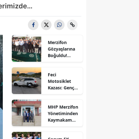
berimizde…
Bilecik
Bingöl
Bitlis
Merzifon
Bolu
Gözyaşlarına
Boğuldu!
Burdur
Sercan
Nevcanoğlu
Bursa
Feci
Son
Motosiklet
Yolculuğuna
Çanakkale
Kazası: Genç
Uğurlandı
Sürücü
Çankırı
Hayatını
MHP Merzifon
Kaybetti
Çorum
Yönetiminden
Kaymakam
Denizli
Ahmet
Karaaslan'a
Diyarbakır