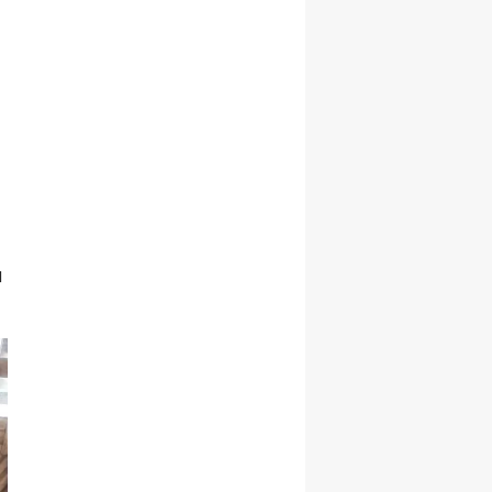
Samsun
Siirt
Sinop
Sivas
Tekirdağ
Tokat
ı
Trabzon
Tunceli
Şanlıurfa
Uşak
Van