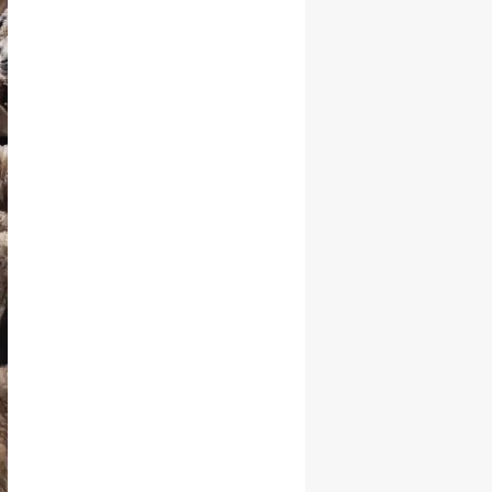
Yozgat
Zonguldak
Aksaray
Bayburt
Karaman
Kırıkkale
Batman
Şırnak
Bartın
Ardahan
Iğdır