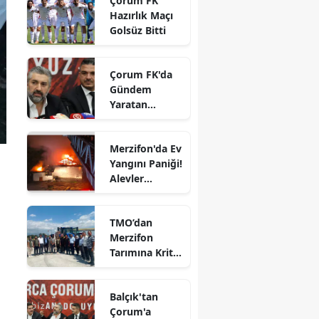
Çorum FK
Ziyaret
Hazırlık Maçı
Edirne
Golsüz Bitti
Elazığ
Çorum FK'da
Erzincan
Gündem
Yaratan
Erzurum
Açıklamalar
Eskişehir
Merzifon'da Ev
Yangını Paniği!
Gaziantep
Alevler
Giresun
Büyümeden
Kontrol Altına
Gümüşhane
TMO’dan
Alındı
Merzifon
m
Hakkari
Tarımına Kritik
Ziyaret!
Hatay
Balçık'tan
Isparta
Çorum'a