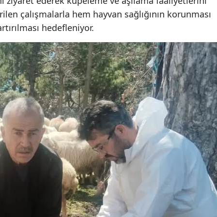
rini ziyaret ederek küpeleme ve aşılama faaliyetlerini
ştirilen çalışmalarla hem hayvan sağlığının korunması
rtırılması hedefleniyor.