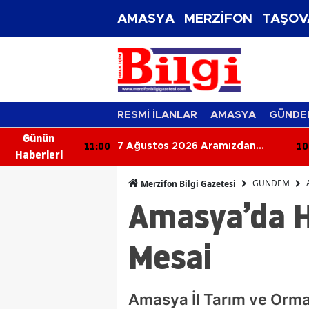
AMASYA
MERZİFON
TAŞOV
RESMİ İLANLAR
AMASYA
GÜNDE
Günün
10:45
10
ramızdan
Rüyada Kolonya Görmek Ne
Haberleri
Anlama Gelir? Ferahlık ve Güzel
Haber Kapıda!
GÜNDEM
Merzifon Bilgi Gazetesi
Amasya’da H
Mesai
Amasya İl Tarım ve Orman