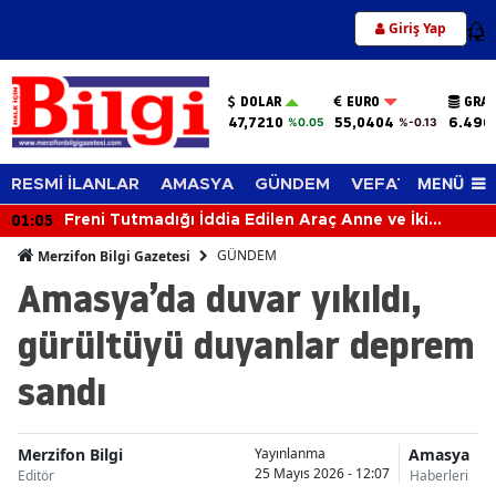
Giriş Yap
12
DOLAR
EURO
GRAM
47,7210
55,0404
6.496
%0.05
%-0.13
MENÜ
RESMİ İLANLAR
AMASYA
GÜNDEM
VEFAT EDENLER
01:05
Freni Tutmadığı İddia Edilen Araç Anne ve İki
Çocuğa Çarptı
GÜNDEM
Merzifon Bilgi Gazetesi
Amasya’da duvar yıkıldı,
gürültüyü duyanlar deprem
sandı
Merzifon Bilgi
Amasya
Yayınlanma
25 Mayıs 2026 - 12:07
Editör
Haberleri