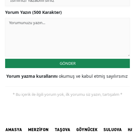
Yorum Yazın (500 Karakter)
GÖNDER
Yorum yazma kurallarını
okumuş ve kabul etmiş sayılırsınız
* Bu içerik ile ilgili yorum yok, ilk yorumu siz yazın, tartışalım *
AMASYA
MERZİFON
TAŞOVA
GÖYNÜCEK
SULUOVA
HA