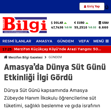
Giriş Yap
12
DOLAR
EURO
GRAM 
47,7436
55,2510
6.660,
%0.18
%0.32
MENÜ
RESMİ İLANLAR
AMASYA
GÜNDEM
VEFAT EDENLER
17:25
Merzifon Küçükçay Köyü’nde Arazi Yangını: 50
Dönüm Alan Zarar Gördü
GÜNDEM
Merzifon Bilgi Gazetesi
Amasya’da Dünya Süt Günü
Etkinliği İlgi Gördü
Dünya Süt Günü kapsamında Amasya
Zübeyde Hanım İlkokulu öğrencilerine süt
tüketimi, sağlıklı beslenme ve gıda israfının