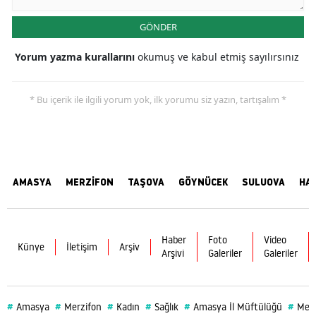
GÖNDER
Yorum yazma kurallarını
okumuş ve kabul etmiş sayılırsınız
* Bu içerik ile ilgili yorum yok, ilk yorumu siz yazın, tartışalım *
AMASYA
MERZİFON
TAŞOVA
GÖYNÜCEK
SULUOVA
HA
Haber
Foto
Video
Künye
İletişim
Arşiv
Arşivi
Galeriler
Galeriler
#
#
#
#
#
#
Amasya
Merzifon
Kadın
Sağlık
Amasya İl Müftülüğü
Merz