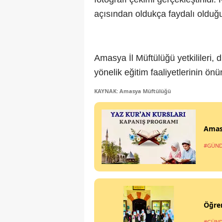
açısından oldukça faydalı olduğu
Amasya İl Müftülüğü yetkilileri, di
yönelik eğitim faaliyetlerinin ön
KAYNAK: Amasya Müftülüğü
Amasy
#GÜN
Öğren
#GÜN