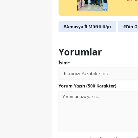
#Amasya İl Müftülüğü
#Din Gö
Yorumlar
İsim*
Yorum Yazın (500 Karakter)