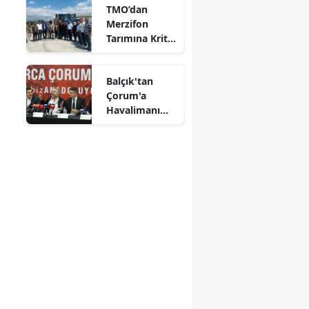
TMO’dan
Alındı
Mersin
Merzifon
Tarımına Kritik
İstanbul
Ziyaret!
İzmir
Balçık'tan
Çorum'a
Kars
Havalimanı
Müjdesi:
Kastamonu
"Çalışmalara
Başladık"
Kayseri
Kırklareli
Kırşehir
Kocaeli
Konya
Kütahya