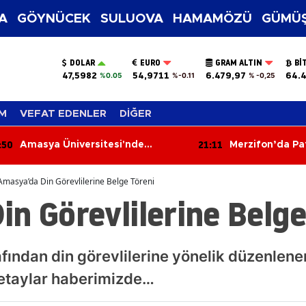
A
GÖYNÜCEK
SULUOVA
HAMAMÖZÜ
GÜMÜŞ
DOLAR
EURO
GRAM ALTIN
BI
47,5982
54,9711
6.479,97
64.4
%0.05
%-0.11
% -0,25
M
VEFAT EDENLER
DİĞER
:50
21:11
Amasya Üniversitesi'nde
Merzifon’da Pa
Teknoloji Heyecanı
Sıkı Denetim
Amasya’da Din Görevlilerine Belge Töreni
n Görevlilerine Belge
fından din görevlilerine yönelik düzenlene
etaylar haberimizde…