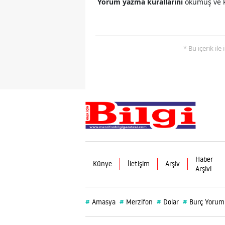
Yorum yazma kurallarını
okumuş ve k
* Bu içerik ile
Haber
Künye
İletişim
Arşiv
Arşivi
#
#
#
#
Amasya
Merzifon
Dolar
Burç Yorum