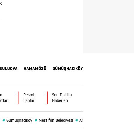
R
Yozgat
Zonguldak
Aksaray
Bayburt
Karaman
SULUOVA
HAMAMÖZÜ
GÜMÜŞHACIKÖY
Kırıkkale
Batman
ın
Resmi
Son Dakika
Şırnak
atları
İlanlar
Haberleri
Bartın
#
#
#
#
#
Gümüşhacıköy
Merzifon Belediyesi
Altın
Burç
Vefat
Ardahan
Iğdır