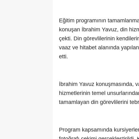
Eğitim programının tamamlanmas
konuşan İbrahim Yavuz, din hizme
çekti. Din görevlilerinin kendileri
vaaz ve hitabet alanında yapılan
etti.
İbrahim Yavuz konuşmasında, vat
hizmetlerinin temel unsurlarında
tamamlayan din görevlilerini tebri
Program kapsamında kursiyerlere
fotoğrafı çekimi gerçekleştirildi.