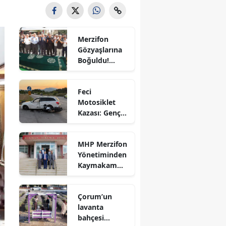
Bilecik
Bingöl
Merzifon
Gözyaşlarına
Bitlis
Boğuldu!
Sercan
Bolu
Nevcanoğlu
Feci
Son
Burdur
Motosiklet
Yolculuğuna
Kazası: Genç
Uğurlandı
Bursa
Sürücü
Hayatını
Çanakkale
MHP Merzifon
Kaybetti
Yönetiminden
Çankırı
Kaymakam
Ahmet
Çorum
Karaaslan'a
Çorum’un
Ziyaret
Denizli
lavanta
bahçesi
Diyarbakır