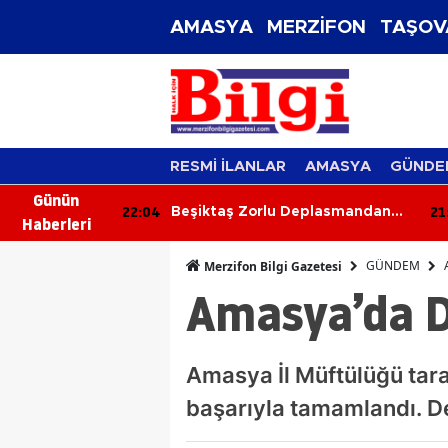
AMASYA
MERZİFON
TAŞOV
RESMİ İLANLAR
AMASYA
GÜNDE
Günün
22:04
21
renci
Beşiktaş Zorlu Deplasmandan
Haberleri
Galibiyetle Dönüyor
GÜNDEM
Merzifon Bilgi Gazetesi
Amasya’da Di
Amasya İl Müftülüğü tara
başarıyla tamamlandı. D