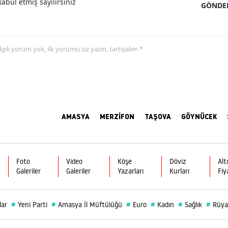
abul etmiş sayılırsınız
GÖNDE
 ilgili yorum yok, ilk yorumu siz yazın, tartışalım *
AMASYA
MERZİFON
TAŞOVA
GÖYNÜCEK
Foto
Video
Köşe
Döviz
Alt
Galeriler
Galeriler
Yazarları
Kurları
Fiy
#
#
#
#
#
#
lar
Yeni Parti
Amasya İl Müftülüğü
Euro
Kadın
Sağlık
Rüya