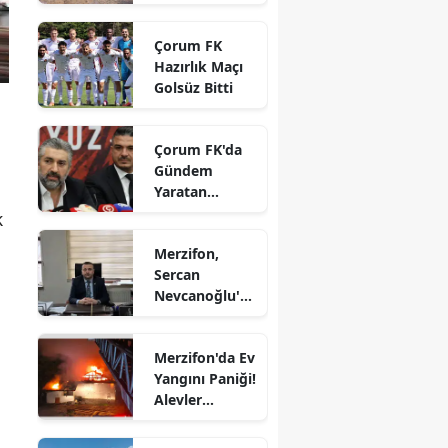
vatandaşların
Edirne
gözdesi oldu
Çorum FK
Elazığ
Hazırlık Maçı
Golsüz Bitti
Erzincan
Erzurum
Çorum FK'da
Gündem
Eskişehir
Yaratan
Açıklamalar
k
Gaziantep
Merzifon,
Giresun
Sercan
Nevcanoğlu'n
Gümüşhane
u Son
Yolculuğuna
Hakkari
Merzifon'da Ev
Uğurluyor
Yangını Paniği!
Hatay
Alevler
Büyümeden
Isparta
Kontrol Altına