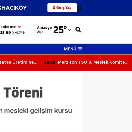
Giriş Yap
HACIKÖY
12
Adana
25
°
TCOIN USD
Amasya
Adıyaman
Açık
33,99
%-0.749
Afyonkarahisar
MENÜ
Ağrı
20:32
tates Üretimine
Merzifon TSO 8. Meslek Komitesi
Amasya
Toplandı: Sektörün Sorunları
Masaya Yatırıldı
Ankara
 Töreni
Antalya
Artvin
n mesleki gelişim kursu
Aydın
Balıkesir