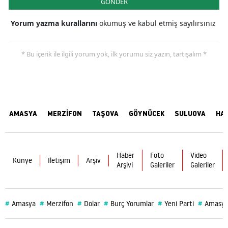
GÖNDER
Yorum yazma kurallarını
okumuş ve kabul etmiş sayılırsınız
* Bu içerik ile ilgili yorum yok, ilk yorumu siz yazın, tartışalım *
AMASYA
MERZİFON
TAŞOVA
GÖYNÜCEK
SULUOVA
HA
Haber
Foto
Video
Künye
İletişim
Arşiv
Arşivi
Galeriler
Galeriler
#
#
#
#
#
#
Amasya
Merzifon
Dolar
Burç Yorumlar
Yeni Parti
Amasya