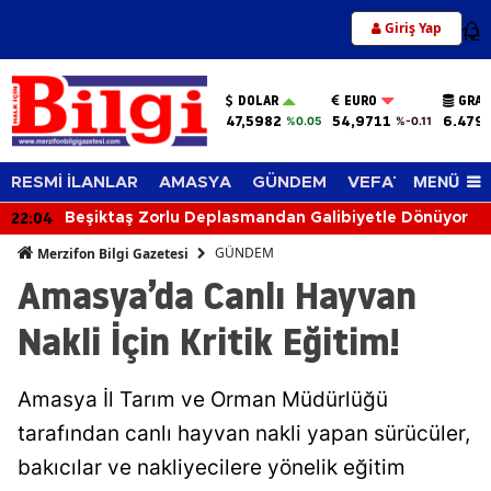
Giriş Yap
12
DOLAR
EURO
GRAM
47,5982
54,9711
6.479
%0.05
%-0.11
MENÜ
RESMİ İLANLAR
AMASYA
GÜNDEM
VEFAT EDENLER
22:04
Beşiktaş Zorlu Deplasmandan Galibiyetle Dönüyor
GÜNDEM
Merzifon Bilgi Gazetesi
Amasya’da Canlı Hayvan
Nakli İçin Kritik Eğitim!
Amasya İl Tarım ve Orman Müdürlüğü
tarafından canlı hayvan nakli yapan sürücüler,
bakıcılar ve nakliyecilere yönelik eğitim