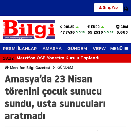
Giriş Yap
12
DOLAR
EURO
GRAM 
47,7436
55,2510
6.660,
%0.18
%0.32
MENÜ
RESMİ İLANLAR
AMASYA
GÜNDEM
VEFAT EDENLER
18:22
Merzifon OSB Yönetim Kurulu Toplandı
GÜNDEM
Merzifon Bilgi Gazetesi
Amasya’da 23 Nisan
törenini çocuk sunucu
sundu, usta sunucuları
aratmadı