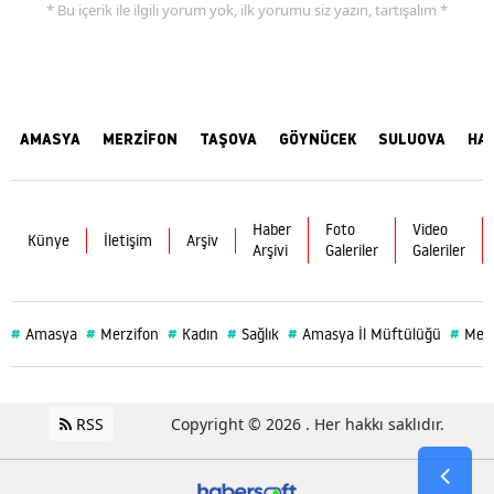
* Bu içerik ile ilgili yorum yok, ilk yorumu siz yazın, tartışalım *
AMASYA
MERZİFON
TAŞOVA
GÖYNÜCEK
SULUOVA
HA
Haber
Foto
Video
Künye
İletişim
Arşiv
Arşivi
Galeriler
Galeriler
#
#
#
#
#
#
Amasya
Merzifon
Kadın
Sağlık
Amasya İl Müftülüğü
Merz
RSS
Copyright © 2026 . Her hakkı saklıdır.