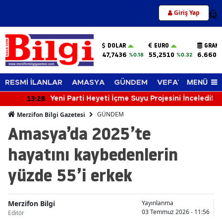
Giriş Yap
12
DOLAR
EURO
GRAM 
47,7436
55,2510
6.660,
%0.18
%0.32
MENÜ
RESMİ İLANLAR
AMASYA
GÜNDEM
VEFAT EDENLER
13:28
Yeni Parti Heyeti İçme Suyu Projesini İnceledi!
GÜNDEM
Merzifon Bilgi Gazetesi
Amasya’da 2025’te
hayatını kaybedenlerin
yüzde 55’i erkek
Merzifon Bilgi
Yayınlanma
03 Temmuz 2026 - 11:56
Editör