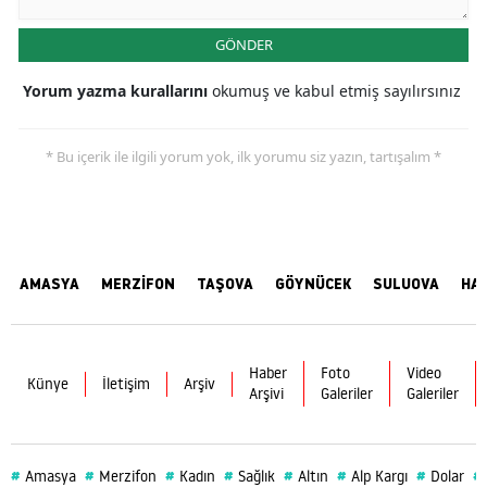
GÖNDER
Yorum yazma kurallarını
okumuş ve kabul etmiş sayılırsınız
* Bu içerik ile ilgili yorum yok, ilk yorumu siz yazın, tartışalım *
AMASYA
MERZİFON
TAŞOVA
GÖYNÜCEK
SULUOVA
HA
Haber
Foto
Video
Künye
İletişim
Arşiv
Arşivi
Galeriler
Galeriler
#
#
#
#
#
#
#
#
Amasya
Merzifon
Kadın
Sağlık
Altın
Alp Kargı
Dolar