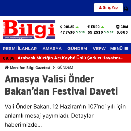
Giriş Yap
12
DOLAR
EURO
GRAM 
47,7436
55,2510
6.660,
%0.18
%0.32
MENÜ
RESMİ İLANLAR
AMASYA
GÜNDEM
VEFAT EDENLER
09:08
Arabesk Müziğin Acı Kaybı! Ünlü Şarkıcı Hayatını
Kaybetti
GÜNDEM
Merzifon Bilgi Gazetesi
Amasya Valisi Önder
Bakan’dan Festival Daveti
Vali Önder Bakan, 12 Haziran’ın 107’nci yılı için
anlamlı mesaj yayımladı. Detaylar
haberimizde...