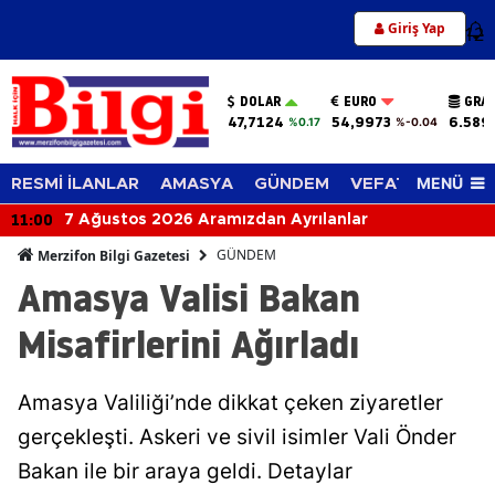
Giriş Yap
12
DOLAR
EURO
GRAM
47,7124
54,9973
6.589
%0.17
%-0.04
MENÜ
RESMİ İLANLAR
AMASYA
GÜNDEM
VEFAT EDENLER
11:00
7 Ağustos 2026 Aramızdan Ayrılanlar
GÜNDEM
Merzifon Bilgi Gazetesi
Amasya Valisi Bakan
Misafirlerini Ağırladı
Amasya Valiliği’nde dikkat çeken ziyaretler
gerçekleşti. Askeri ve sivil isimler Vali Önder
Bakan ile bir araya geldi. Detaylar