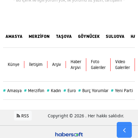
* Bu içerik ile ilgili yorum yok, ilk yorumu siz yazın, tartışalım *
AMASYA
MERZİFON
TAŞOVA
GÖYNÜCEK
SULUOVA
HA
Haber
Foto
Video
Künye
İletişim
Arşiv
Arşivi
Galeriler
Galeriler
#
#
#
#
#
#
#
Amasya
Merzifon
Kadın
Euro
Burç Yorumlar
Yeni Parti
RSS
Copyright © 2026 . Her hakkı saklıdır.