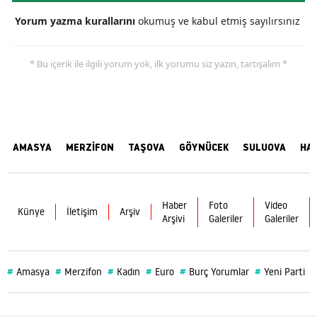
Yorum yazma kurallarını
okumuş ve kabul etmiş sayılırsınız
* Bu içerik ile ilgili yorum yok, ilk yorumu siz yazın, tartışalım *
AMASYA
MERZİFON
TAŞOVA
GÖYNÜCEK
SULUOVA
HA
Haber
Foto
Video
Künye
İletişim
Arşiv
Arşivi
Galeriler
Galeriler
#
#
#
#
#
#
#
Amasya
Merzifon
Kadın
Euro
Burç Yorumlar
Yeni Parti