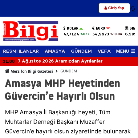
Giriş Yap
12
DOLAR
EURO
GRAM
47,7124
54,9973
6.589
%0.17
%-0.04
MENÜ
RESMİ İLANLAR
AMASYA
GÜNDEM
VEFAT EDENLER
11:00
7 Ağustos 2026 Aramızdan Ayrılanlar
GÜNDEM
Merzifon Bilgi Gazetesi
Amasya MHP Heyetinden
Güvercin’e Hayırlı Olsun
MHP Amasya İl Başkanlığı heyeti, Tüm
Muhtarlar Derneği Başkanı Muzaffer
Güvercin’e hayırlı olsun ziyaretinde bulunarak