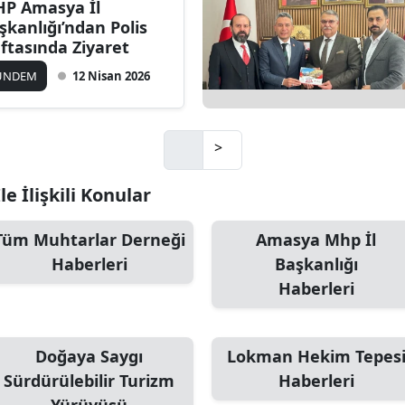
P Amasya İl
şkanlığı’ndan Polis
ftasında Ziyaret
ÜNDEM
12 Nisan 2026
>
e İlişkili Konular
Tüm Muhtarlar Derneği
Amasya Mhp İl
Haberleri
Başkanlığı
Haberleri
Doğaya Saygı
Lokman Hekim Tepes
Sürdürülebilir Turizm
Haberleri
Yürüyüşü