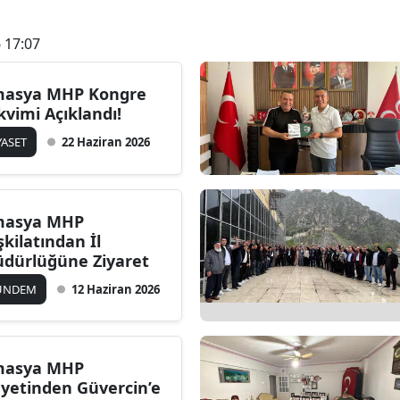
 17:07
asya MHP Kongre
kvimi Açıklandı!
YASET
22 Haziran 2026
asya MHP
şkilatından İl
dürlüğüne Ziyaret
ÜNDEM
12 Haziran 2026
asya MHP
yetinden Güvercin’e