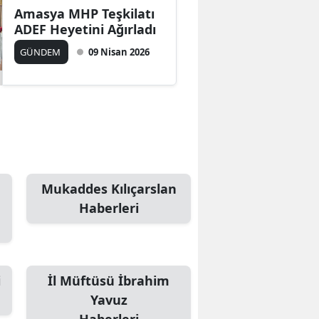
Amasya MHP Teşkilatı
Mersin
ADEF Heyetini Ağırladı
İstanbul
GÜNDEM
09 Nisan 2026
İzmir
Kars
Kastamonu
Kayseri
Mukaddes Kılıçarslan
Kırklareli
Haberleri
Kırşehir
Kocaeli
i
İl Müftüsü İbrahim
Konya
Yavuz
Kütahya
Haberleri