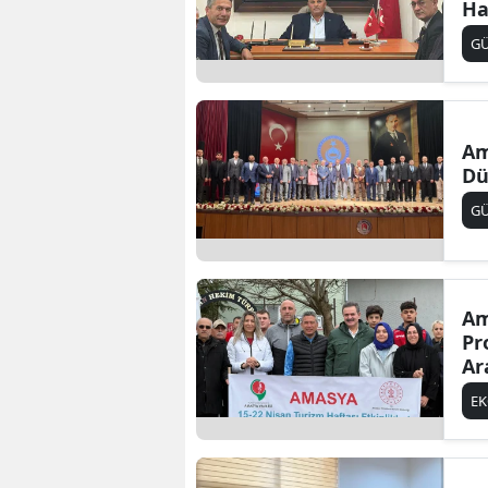
Ha
G
Am
Dü
G
Am
Pr
Ar
E