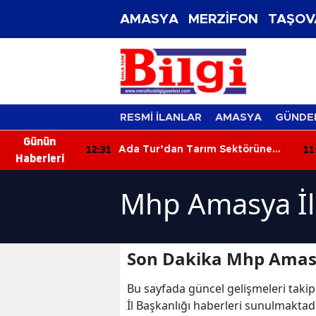
AMASYA
MERZİFON
TAŞOV
RESMİ İLANLAR
AMASYA
GÜNDE
Günün
12:31
11
Dev Gece!
Ada Tur’dan Tarım Sektörüne
Haberleri
zifon’a
Güçlü Adım! Biçerdöverle Hasat
Sahasına İndi
Mhp Amasya İl 
Son Dakika Mhp Amasya
Bu sayfada güncel gelişmeleri takip
İl Başkanlığı haberleri sunulmaktad