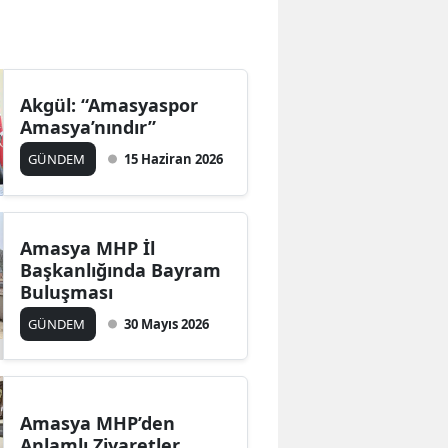
Bilecik
Bingöl
Akgül: “Amasyaspor
Bitlis
Amasya’nındır”
Bolu
GÜNDEM
15 Haziran 2026
Burdur
Bursa
Amasya MHP İl
Başkanlığında Bayram
Çanakkale
Buluşması
Çankırı
GÜNDEM
30 Mayıs 2026
Çorum
Denizli
Amasya MHP’den
Diyarbakır
Anlamlı Ziyaretler