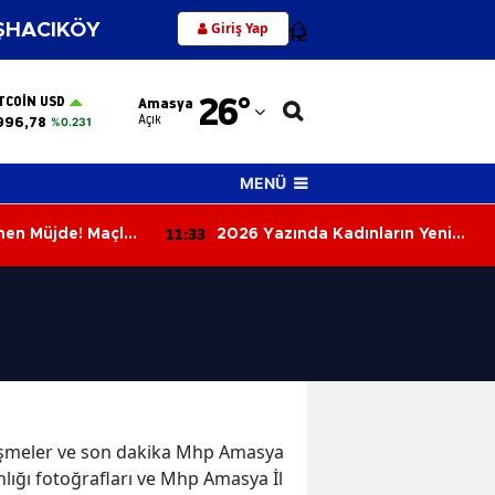
Giriş Yap
HACIKÖY
12
Adana
26
°
TCOIN USD
Amasya
Adıyaman
Açık
996,78
%0.231
Afyonkarahisar
MENÜ
Ağrı
11:33
enen Müjde! Maçlar
2026 Yazında Kadınların Yeni
Amasya
iz Yayınlanacak
Gözdesi: Eklem Yüzükleri Geri
Döndü
Ankara
Antalya
Artvin
Aydın
elişmeler ve son dakika Mhp Amasya
Balıkesir
lığı fotoğrafları ve Mhp Amasya İl