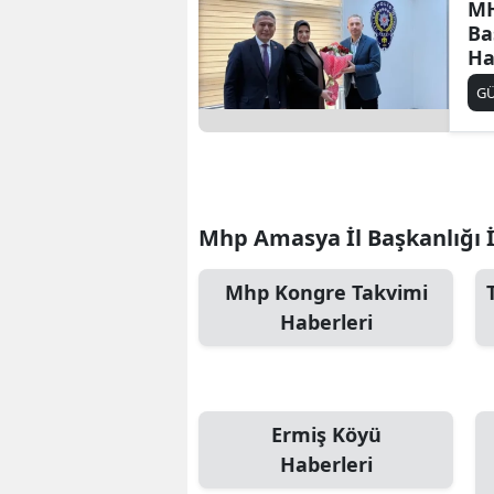
MH
Ba
Ha
G
Mhp Amasya İl Başkanlığı İl
Mhp Kongre Takvimi
Haberleri
Ermiş Köyü
Haberleri