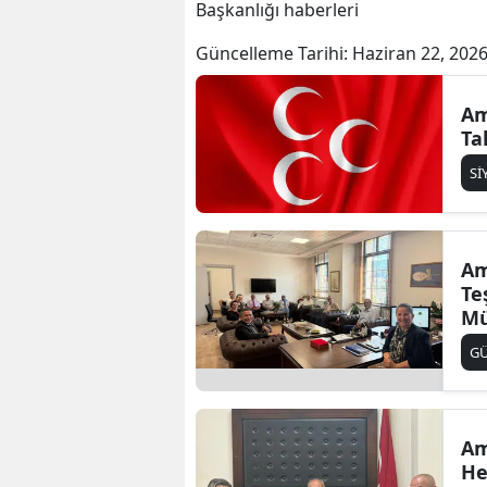
Başkanlığı haberleri
Güncelleme Tarihi:
Haziran 22, 2026
Am
Ta
Sİ
Am
Te
Mü
G
Am
He