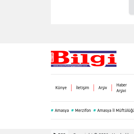
Haber
Künye
İletişim
Arşiv
Arşivi
#
#
#
Amasya
Merzifon
Amasya İl Müftülüğ