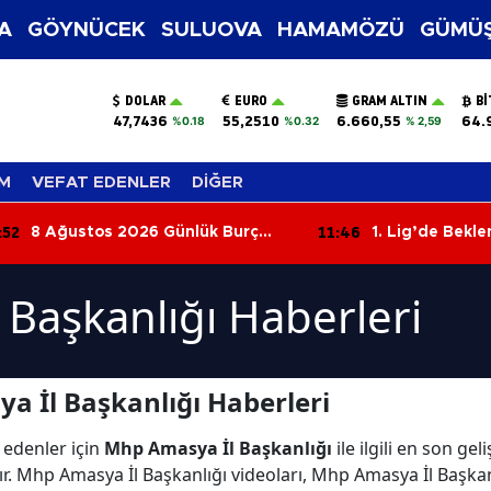
A
GÖYNÜCEK
SULUOVA
HAMAMÖZÜ
GÜMÜŞ
DOLAR
EURO
GRAM ALTIN
BI
47,7436
55,2510
6.660,55
64.
%0.18
%0.32
% 2,59
M
VEFAT EDENLER
DİĞER
:52
11:46
8 Ağustos 2026 Günlük Burç
1. Lig’de Bekl
Yorumları: Bugün Hangi Burcu
TRT’den Şifres
Neler Bekliyor?
Başkanlığı Haberleri
 İl Başkanlığı Haberleri
 edenler için
Mhp Amasya İl Başkanlığı
ile ilgili en son g
ır. Mhp Amasya İl Başkanlığı videoları, Mhp Amasya İl Başkan