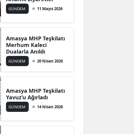
Edirne
GÜNDEM
11 Mayıs 2026
Elazığ
Erzincan
Amasya MHP Teşkilatı
Merhum Kaleci
Erzurum
Dualarla Anıldı
Eskişehir
GÜNDEM
20 Nisan 2026
Gaziantep
Giresun
Amasya MHP Teşkilatı
Gümüşhane
Yavuz’u Ağırladı
Hakkari
GÜNDEM
14 Nisan 2026
Hatay
Isparta