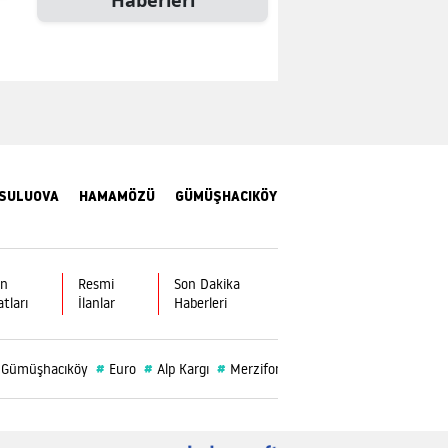
Malatya
Manisa
Kahramanmaraş
Mardin
Muğla
SULUOVA
HAMAMÖZÜ
GÜMÜŞHACIKÖY
Muş
Nevşehir
ın
Resmi
Son Dakika
atları
İlanlar
Haberleri
Niğde
Ordu
#
#
#
#
#
Gümüşhacıköy
Euro
Alp Kargı
Merzifonspor
Rüya
Burç
Rize
Sakarya