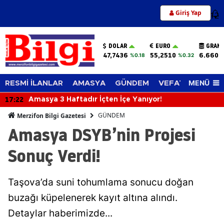
Giriş Yap
12
DOLAR
EURO
GRAM 
47,7436
55,2510
6.660,
%0.18
%0.32
MENÜ
RESMİ İLANLAR
AMASYA
GÜNDEM
VEFAT EDENLER
17:22
Amasya 3 Haftadır İçten İçe Yanıyor!
GÜNDEM
Merzifon Bilgi Gazetesi
Amasya DSYB’nin Projesi
Sonuç Verdi!
Taşova’da suni tohumlama sonucu doğan
buzağı küpelenerek kayıt altına alındı.
Detaylar haberimizde...