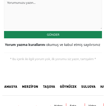
GÖNDER
Yorum yazma kurallarını
okumuş ve kabul etmiş sayılırsınız
* Bu içerik ile ilgili yorum yok, ilk yorumu siz yazın, tartışalım *
AMASYA
MERZİFON
TAŞOVA
GÖYNÜCEK
SULUOVA
HA