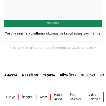
GÖNDER
Yorum yazma kurallarını
okumuş ve kabul etmiş sayılırsınız
* Bu içerik ile ilgili yorum yok, ilk yorumu siz yazın, tartışalım *
AMASYA
MERZİFON
TAŞOVA
GÖYNÜCEK
SULUOVA
HA
Haber
Foto
Video
Künye
İletişim
Arşiv
Arşivi
Galeriler
Galeriler