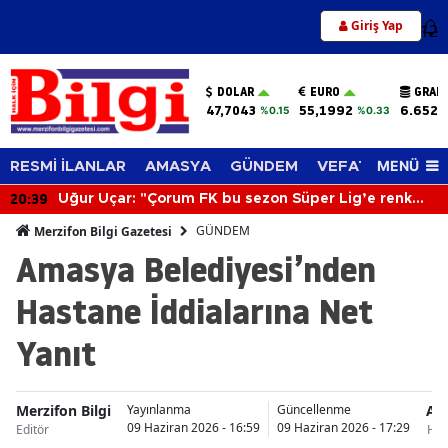
Giriş Yap
12
DOLAR
EURO
GRAM
47,7043
55,1992
6.652,
%0.15
%0.33
MENÜ
RESMİ İLANLAR
AMASYA
GÜNDEM
VEFAT EDENLER
20:39
Uğur Uçar: "Çorum FK bu sezon Süper Lig’e renk
katacak"
GÜNDEM
Merzifon Bilgi Gazetesi
Amasya Belediyesi’nden
Hastane İddialarına Net
Yanıt
Merzifon Bilgi
Am
Yayınlanma
Güncellenme
09 Haziran 2026 - 16:59
09 Haziran 2026 - 17:29
Editör
Hab