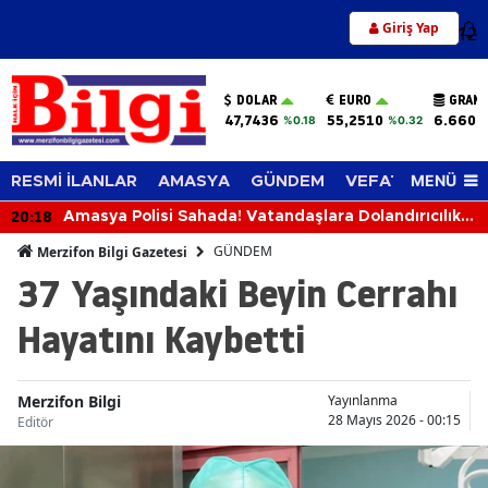
Giriş Yap
12
DOLAR
EURO
GRAM 
47,7436
55,2510
6.660,
%0.18
%0.32
MENÜ
RESMİ İLANLAR
AMASYA
GÜNDEM
VEFAT EDENLER
20:18
Amasya Polisi Sahada! Vatandaşlara Dolandırıcılık,
Hırsızlık ve KADES Uyarısı
GÜNDEM
Merzifon Bilgi Gazetesi
37 Yaşındaki Beyin Cerrahı
Hayatını Kaybetti
Merzifon Bilgi
Yayınlanma
28 Mayıs 2026 - 00:15
Editör