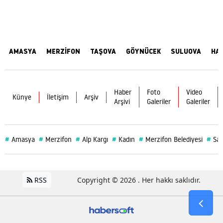
AMASYA
MERZİFON
TAŞOVA
GÖYNÜCEK
SULUOVA
HA
Haber
Foto
Video
Künye
İletişim
Arşiv
Arşivi
Galeriler
Galeriler
#
#
#
#
#
#
Amasya
Merzifon
Alp Kargı
Kadın
Merzifon Belediyesi
Sağ
RSS
Copyright © 2026 . Her hakkı saklıdır.