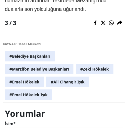
namazının ardından Tekirdede Mezarlığı’nda
dualarla son yolculuğuna uğurlandı.
3
3 /
KAYNAK: Haber Merkezi
#Belediye Başkanları
#Merzifon Belediye Başkanları
#Zeki Hökelek
#Emel Hökelek
#Ali Cihangir Işık
#Emel Hökelek Işık
Yorumlar
İsim*