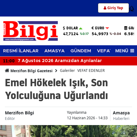
Giriş Yap
12
DOLAR
EURO
GRAM
47,7124
54,9973
6.589
%0.17
%-0.04
MENÜ
RESMİ İLANLAR
AMASYA
GÜNDEM
VEFAT EDENLER
11:00
7 Ağustos 2026 Aramızdan Ayrılanlar
Galeriler
VEFAT EDENLER
Merzifon Bilgi Gazetesi
Emel Hökelek Işık, Son
Yolculuğuna Uğurlandı
Merzifon Bilgi
Amasya
Yayınlanma
12 Haziran 2026 - 14:33
Editör
Haberleri