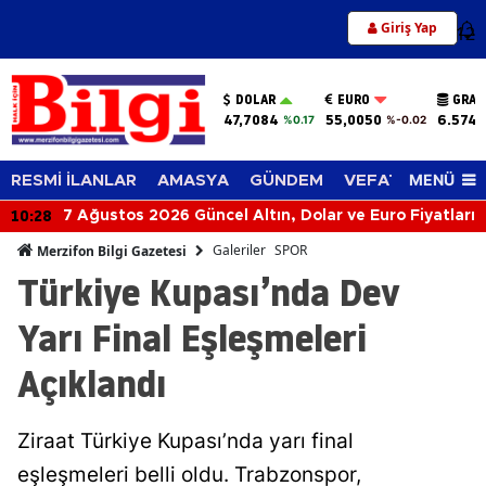
Giriş Yap
12
DOLAR
EURO
GRAM
47,7084
55,0050
6.574,
%0.17
%-0.02
MENÜ
RESMİ İLANLAR
AMASYA
GÜNDEM
VEFAT EDENLER
10:28
7 Ağustos 2026 Güncel Altın, Dolar ve Euro Fiyatları
Galeriler
SPOR
Merzifon Bilgi Gazetesi
Türkiye Kupası’nda Dev
Yarı Final Eşleşmeleri
Açıklandı
Ziraat Türkiye Kupası’nda yarı final
eşleşmeleri belli oldu. Trabzonspor,