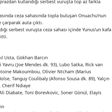
prazdan kullandığı serbest vuruşta top az farkla
pasında ceza sahasında topla buluşan Onuachu’nun
 çarparak auta çıktı.
dığı serbest vuruşta ceza sahası içinde Yunus’un kafa
itti.
nıl Usta, Gökhan Barcın
Yavru (Joe Mendes dk. 93), Lubo Satka, Rick van
ntoine Makoumbou, Olivier Ntcham (Marius
olse, Tanguy Coulibaly (Afonso Sousa dk. 89), Yalçın
, Cherif Ndiaye
Ali Diabate, Toni Borevkovic, Soner Gönül, Elayis
ahn