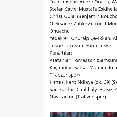
Trabzonspor: Andre Onana, Wa
Stefan Savic, Mustafa Eskihella
Christ Oulai (Benjamin Boucho
Oleksandr Zubkov (Ernest Muçi
Onuachu
Yedekler: Onuralp Çevikkan, A
Teknik Direktör: Fatih Tekke
Penaltılar:
Atatanlar: Tomasson (Samsun
Kaçıranlar: Satka, Mouandilm
(Trabzonspor)
Kırmızı kart: Ndiaye (dk. 69) 
Sarı kartlar: Coulibaly, Holse,
Nwakaeme (Trabzonspor)