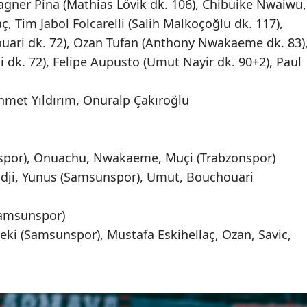
gner Pina (Mathias Lövik dk. 106), Chibuike Nwaiwu,
ç, Tim Jabol Folcarelli (Salih Malkoçoğlu dk. 117),
uari dk. 72), Ozan Tufan (Anthony Nwakaeme dk. 83)
 dk. 72), Felipe Aupusto (Umut Nayir dk. 90+2), Paul
hmet Yıldırım, Onuralp Çakıroğlu
spor), Onuachu, Nwakaeme, Muçi (Trabzonspor)
adji, Yunus (Samsunspor), Umut, Bouchouari
(Samsunspor)
 Zeki (Samsunspor), Mustafa Eskihellaç, Ozan, Savic,