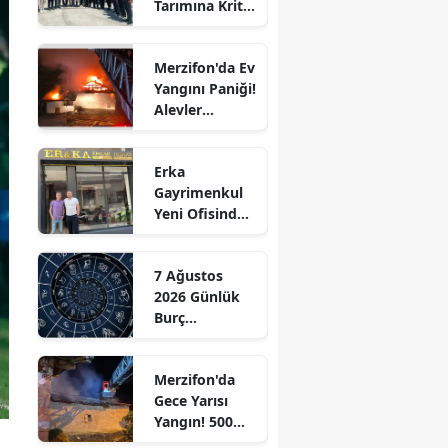
Tarımına Kritik
Edirne
Ziyaret!
Elazığ
Merzifon'da Ev
Yangını Paniği!
Erzincan
Alevler
Büyümeden
Erzurum
Kontrol Altına
Erka
Alındı
Eskişehir
Gayrimenkul
Yeni Ofisinde
Gaziantep
Hizmete
Başladı!
Giresun
7 Ağustos
“Gayrimenkul
2026 Günlük
Almak İçin
Gümüşhane
Burç
Doğru Zaman”
Yorumları:
Hakkari
Aşkta
Merzifon'da
Sürprizler,
Hatay
Gece Yarısı
Parada Yeni
Yangın! 500
Fırsatlar
Isparta
Saman Balyası
Kapıda!