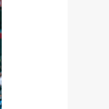
Yozgat
Zonguldak
Aksaray
Bayburt
Karaman
Kırıkkale
Batman
Şırnak
Bartın
Ardahan
Iğdır