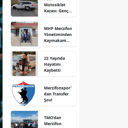
Motosiklet
Bilecik
Kazası: Genç
Sürücü
Bingöl
Hayatını
MHP Merzifon
Kaybetti
Bitlis
Yönetiminden
Kaymakam
Bolu
Ahmet
Karaaslan'a
Burdur
22 Yaşında
Ziyaret
Hayatını
Bursa
Kaybetti
Çanakkale
Merzifonspor'
Çankırı
dan Transfer
Şov!
Çorum
Denizli
TMO’dan
Diyarbakır
Merzifon