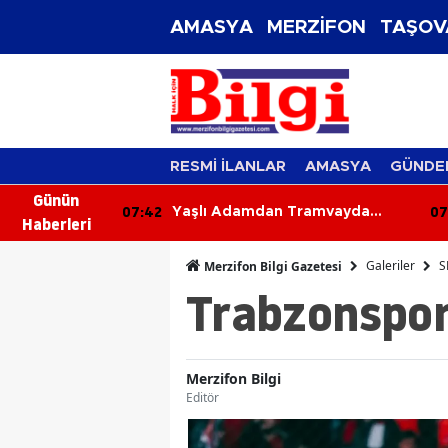
AMASYA
MERZİFON
TAŞOV
RESMİ İLANLAR
AMASYA
GÜNDE
Günün
07:03
06
ramvayda
92 Yaşındaki Kadın Tarlada
Haberleri
ı
Yanmış Halde Ölü Bulundu
Galeriler
S
Merzifon Bilgi Gazetesi
Trabzonspor 
Merzifon Bilgi
Editör