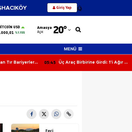
Giriş Yap
HACIKÖY
12
Adana
20
°
BITCOIN USD
Amasya
Adıyaman
Açık
.000,01
%1.155
Afyonkarahisar
MENÜ
Ağrı
05:06
e Girdi: 1'i Ağır 2
Hafif Ticari Araç Takla Attı: 2'si
Amasya
Çocuk 5 Yaralı
Ankara
Antalya
Artvin
Aydın
Balıkesir
Feci