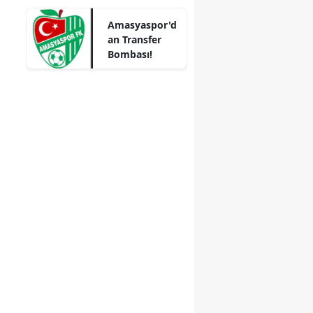
Kül Oldu
Mersin
Amasyaspor'd
an Transfer
İstanbul
Bombası!
İzmir
Kars
Kastamonu
Kayseri
Kırklareli
Kırşehir
Kocaeli
Konya
Kütahya