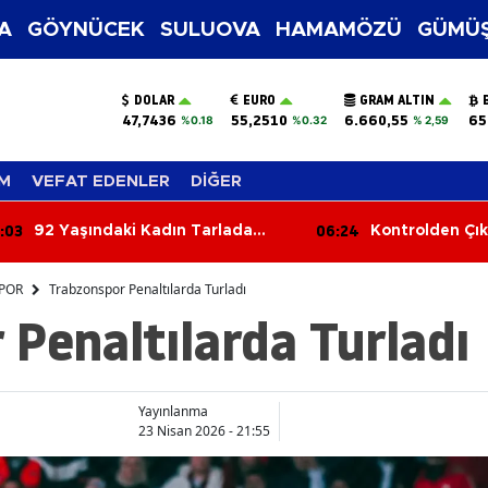
A
GÖYNÜCEK
SULUOVA
HAMAMÖZÜ
GÜMÜŞ
DOLAR
EURO
GRAM ALTIN
47,7436
55,2510
6.660,55
65
%0.18
%0.32
% 2,59
M
VEFAT EDENLER
DİĞER
:24
05:45
Kontrolden Çıkan Tır Bariyerlere
Üç Araç Birbirin
Çarptı
Yaralı
POR
Trabzonspor Penaltılarda Turladı
Penaltılarda Turladı
Yayınlanma
23 Nisan 2026 - 21:55