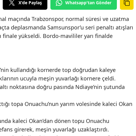
X'de Paylaş
Whatsapp'tan Gönder
final maçında Trabzonspor, normal süresi ve uzatma
çta deplasmanda Samsunspor’u seri penaltı atışları
finale yükseldi. Bordo-mavililer yarı finalde
i’nin kullandığı kornerde top doğrudan kaleye
larının ucuyla meşin yuvarlağı kornere çeldi.
naltı noktasına doğru pasında Ndiaye’nin şutunda
ttığı topa Onuachu’nun yarım volesinde kaleci Okan
.
tunda kaleci Okan’dan dönen topu Onuachu
ans girerek, meşin yuvarlağı uzaklaştırdı.