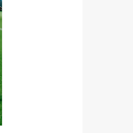
Yalova
Karabük
Kilis
Osmaniye
Düzce