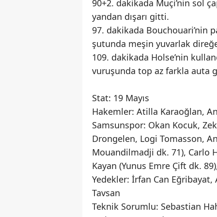
90+2. dakikada Muçi’nin sol ça
yandan dışarı gitti.
97. dakikada Bouchouari’nin 
şutunda meşin yuvarlak direğe
109. dakikada Holse’nin kullan
vuruşunda top az farkla auta g
Stat: 19 Mayıs
Hakemler: Atilla Karaoğlan, A
Samsunspor: Okan Kocuk, Zeki 
Drongelen, Logi Tomasson, A
Mouandilmadji dk. 71), Carlo H
Kayan (Yunus Emre Çift dk. 89)
Yedekler: İrfan Can Eğribayat, 
Tavsan
Teknik Sorumlu: Sebastian H