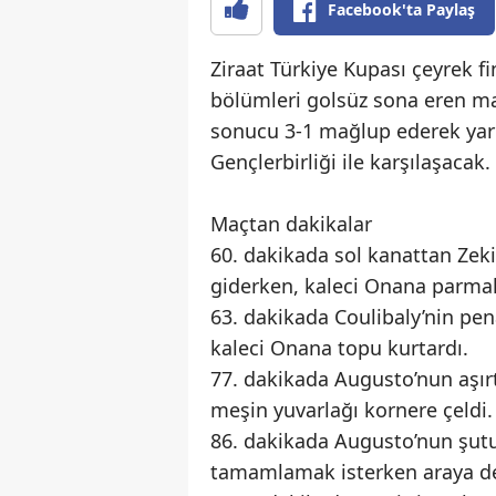
Facebook'ta Paylaş
Ziraat Türkiye Kupası çeyrek 
bölümleri golsüz sona eren ma
sonucu 3-1 mağlup ederek yarı 
Gençlerbirliği ile karşılaşacak.
Maçtan dakikalar
60. dakikada sol kanattan Zek
giderken, kaleci Onana parmak
63. dakikada Coulibaly’nin pe
kaleci Onana topu kurtardı.
77. dakikada Augusto’nun aşır
meşin yuvarlağı kornere çeldi
86. dakikada Augusto’nun şu
tamamlamak isterken araya def