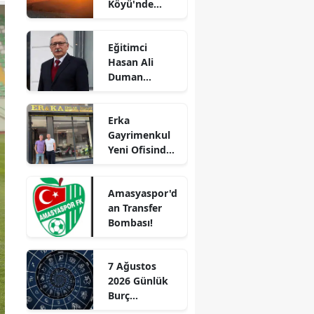
Köyü'nde
Edirne
Korkutan
Yangın!
Elazığ
Eğitimci
Alevler İlçenin
Hasan Ali
Birçok
Erzincan
Duman
Noktasından
Hayatını
Görülüyor
Erzurum
Kaybetti!
Erka
Eskişehir
Gayrimenkul
Yeni Ofisinde
Gaziantep
Hizmete
Başladı!
Giresun
Amasyaspor'd
“Gayrimenkul
an Transfer
Almak İçin
Gümüşhane
Bombası!
Doğru Zaman”
Hakkari
7 Ağustos
Hatay
2026 Günlük
Burç
Isparta
Yorumları: