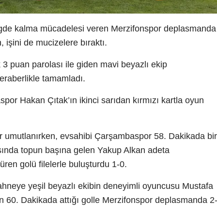
ligde kalma mücadelesi veren Merzifonspor deplasmanda
işini de mucizelere bıraktı.
 puan parolası ile giden mavi beyazlı ekip
beraberlikle tamamladı.
spor Hakan Çıtak’ın ikinci sarıdan kırmızı kartla oyun
or umutlanırken, evsahibi Çarşambaspor 58. Dakikada bir
tışında topun başına gelen Yakup Alkan adeta
ren golü filelerle buluşturdu 1-0.
hneye yeşil beyazlı ekibin deneyimli oyuncusu Mustafa
un 60. Dakikada attığı golle Merzifonspor deplasmanda 2