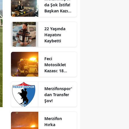
da Şok İstifa!
Bilecik
Başkan Kazım
Gül Görevi
Bingöl
Bıraktı
22 Yaşında
Bitlis
Hayatını
Kaybetti
Bolu
Burdur
Feci
Motosiklet
Bursa
Kazası: 18
Yaşındaki
Çanakkale
Genç Hayatını
Merzifonspor'
Kaybetti
Çankırı
dan Transfer
Şov!
Çorum
Denizli
Merzifon
Diyarbakır
Hırka