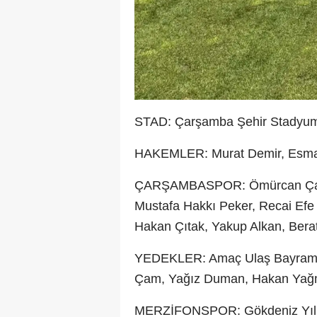
STAD: Çarşamba Şehir Stadyu
HAKEMLER: Murat Demir, Esma 
ÇARŞAMBASPOR: Ömürcan Çavuş
Mustafa Hakkı Peker, Recai Efe
Hakan Çıtak, Yakup Alkan, Bera
YEDEKLER: Amaç Ulaş Bayram, H
Çam, Yağız Duman, Hakan Yağmur
MERZİFONSPOR: Gökdeniz Yılma