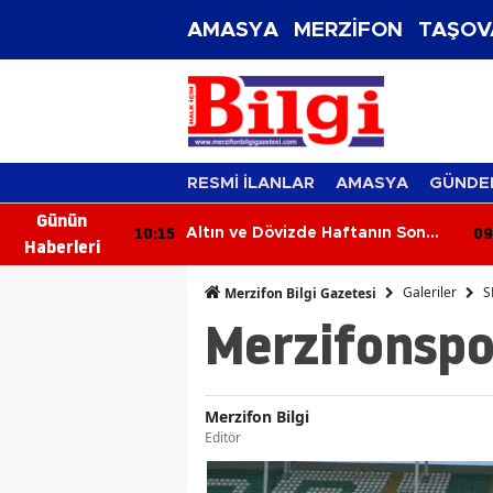
AMASYA
MERZİFON
TAŞOV
RESMİ İLANLAR
AMASYA
GÜNDE
Günün
09:56
 Haftanın Son
Merzifon’da Kültür ve Sanat İçin
Haberleri
Yeni Adımlar!
Galeriler
S
Merzifon Bilgi Gazetesi
Merzifonspor
Merzifon Bilgi
Editör