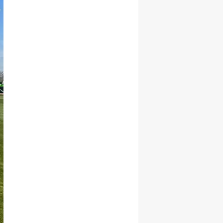
Yozgat
Zonguldak
Aksaray
Bayburt
Karaman
Kırıkkale
Batman
Şırnak
Bartın
Ardahan
Iğdır