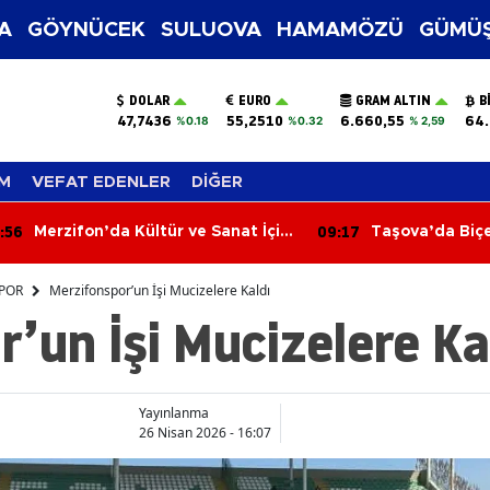
A
GÖYNÜCEK
SULUOVA
HAMAMÖZÜ
GÜMÜŞ
DOLAR
EURO
GRAM ALTIN
B
47,7436
55,2510
6.660,55
64.
%0.18
%0.32
% 2,59
M
VEFAT EDENLER
DİĞER
09:17
09:08
Taşova’da Biçerdöver
Arabesk Müzi
Denetimleri Sürüyor
Şarkıcı Hayat
POR
Merzifonspor’un İşi Mucizelere Kaldı
’un İşi Mucizelere Ka
Yayınlanma
26 Nisan 2026 - 16:07