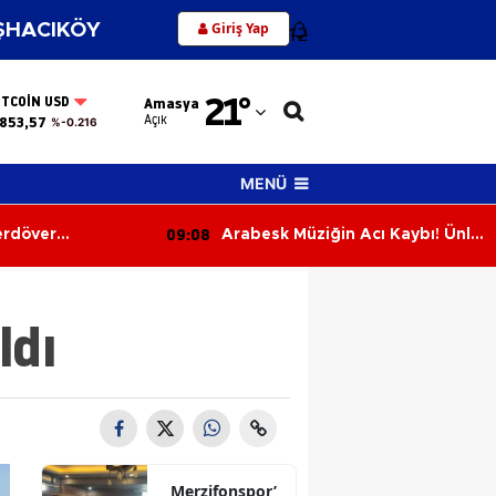
Giriş Yap
HACIKÖY
12
Adana
21
°
ITCOIN USD
Amasya
Adıyaman
Açık
853,57
%-0.216
Afyonkarahisar
MENÜ
Ağrı
08:38
ğin Acı Kaybı! Ünlü
Amasya’da Sağlık Çalışanlarına
Amasya
ını Kaybetti
Ayak Sağlığı ve Yürüyüş Eğitimi
Ankara
ldı
Antalya
Artvin
Aydın
Balıkesir
Merzifonspor’