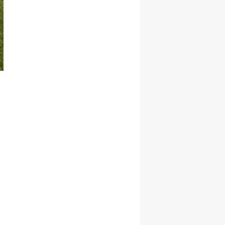
Yalova
Karabük
Kilis
Osmaniye
Düzce