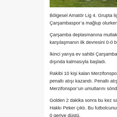
Bölgesel Amatör Lig 4. Grupta 
Çarşambaspor’a mağlup olurken, 
Çarşamba deplasmanına mutlak 3
karşılaşmanın ilk devresini 0-0 
İkinci yarıya ev sahibi Çarşamba
dışında kalmasıyla başladı.
Rakibi 10 kişi kalan Merzifonsp
penaltı atışı kazandı. Penaltı a
Merzifonspor’un umutlarını söndü
Golden 2 dakika sonra bu kez sa
Hakkı Peker çıktı. Bu futbolcun
0 geriye düştü.