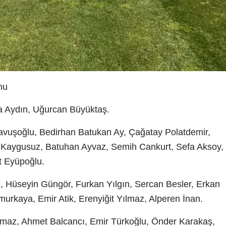
mu
Aydın, Uğurcan Büyüktaş.
oğlu, Bedirhan Batukan Ay, Çağatay Polatdemir,
 Kaygusuz, Batuhan Ayvaz, Semih Cankurt, Sefa Aksoy,
t Eyüpoğlu.
üseyin Güngör, Furkan Yılgın, Sercan Besler, Erkan
kaya, Emir Atik, Erenyiğit Yılmaz, Alperen İnan.
z, Ahmet Balcancı, Emir Türkoğlu, Önder Karakaş,