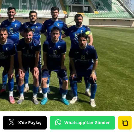
X'de Paylaş
Whatsapp'tan Gönder