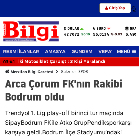
Giriş Yap
12
DOLAR
EURO
GRAM
47,7072
55,0134
6.495
%0.16
%-0.03
MENÜ
RESMİ İLANLAR
AMASYA
GÜNDEM
VEFAT EDENLER
03:41
İki Motosiklet Çarpıştı: 3 Kişi Yaralandı
Galeriler
SPOR
Merzifon Bilgi Gazetesi
Arca Çorum FK'nın Rakibi
Bodrum oldu
Trendyol 1. Lig play-off birinci tur maçında
SipayBodrum FKile Atko GrupPendiksporkarşı
karşıya geldi.Bodrum İlçe Stadyumu’ndaki