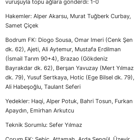
vuruşuyla topu ağlara gönderdi: 1-0
Hakemler: Alper Akarsu, Murat Tuğberk Curbay,
Samet Çiçek
Bodrum FK: Diogo Sousa, Omar Imeri (Cenk Şen
dk. 62), Ajeti, Ali Aytemur, Mustafa Erdilman
(İsmail Tarım 90+4), Brazao (Gökdeniz
Bayrakdar dk. 62), Berşan Yavuzay (Mert Yılmaz
dk. 79), Yusuf Sertkaya, Hotic (Ege Bilsel dk. 79),
Ali Habeşoğlu, Taulant Seferi
Yedekler: Haqi, Alper Potuk, Bahri Tosun, Furkan
Apaydın, Emirhan Arkutcu
Teknik Sorumlu: Sefer Yılmaz
Çorum FK: Sehic, Attamah, Arda Şengül, Üzeyir