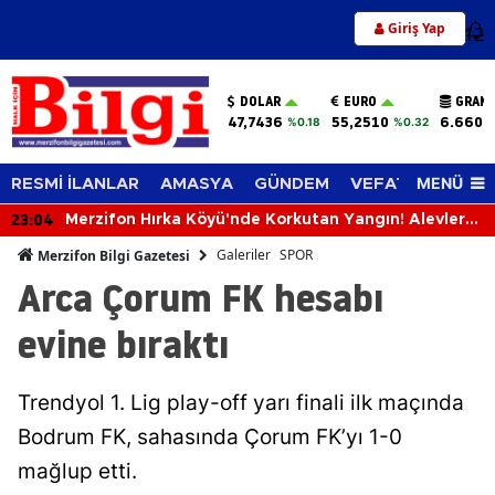
Giriş Yap
12
DOLAR
EURO
GRAM 
47,7436
55,2510
6.660,
%0.18
%0.32
MENÜ
RESMİ İLANLAR
AMASYA
GÜNDEM
VEFAT EDENLER
23:04
Merzifon Hırka Köyü'nde Korkutan Yangın! Alevler
İlçenin Birçok Noktasından Görülüyor
Galeriler
SPOR
Merzifon Bilgi Gazetesi
Arca Çorum FK hesabı
evine bıraktı
Trendyol 1. Lig play-off yarı finali ilk maçında
Bodrum FK, sahasında Çorum FK’yı 1-0
mağlup etti.