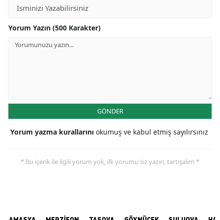
Yorum Yazın (500 Karakter)
GÖNDER
Yorum yazma kurallarını
okumuş ve kabul etmiş sayılırsınız
* Bu içerik ile ilgili yorum yok, ilk yorumu siz yazın, tartışalım *
AMASYA
MERZİFON
TAŞOVA
GÖYNÜCEK
SULUOVA
HA