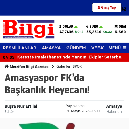
Giriş Yap
12
DOLAR
EURO
GRAM 
47,7436
55,2510
6.660,
%0.18
%0.32
MENÜ
RESMİ İLANLAR
AMASYA
GÜNDEM
VEFAT EDENLER
04:05
Kereste İmalathanesinde Yangın! Ekipler Seferber
Oldu
Galeriler
SPOR
Merzifon Bilgi Gazetesi
Amasyaspor FK’da
Başkanlık Heyecanı!
Büşra Nur Ertilal
Amasya
Yayınlanma
30 Mayıs 2026 - 09:00
Editör
Haberleri