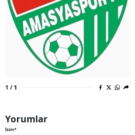
1
1 /
Yorumlar
İsim*