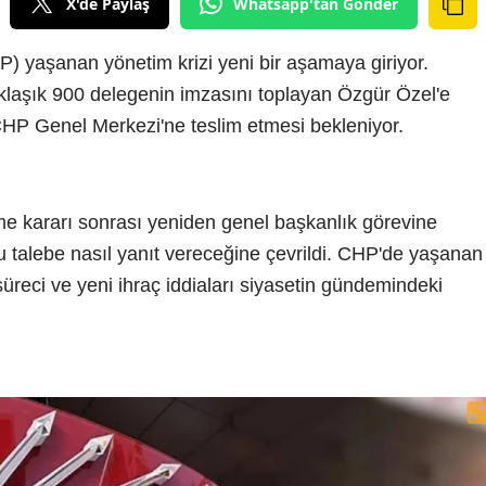
X'de Paylaş
Whatsapp'tan Gönder
) yaşanan yönetim krizi yeni bir aşamaya giriyor.
aklaşık 900 delegenin imzasını toplayan Özgür Özel'e
 CHP Genel Merkezi'ne teslim etmesi bekleniyor.
me kararı sonrası yeniden genel başkanlık görevine
 talebe nasıl yanıt vereceğine çevrildi. CHP'de yaşanan
süreci ve yeni ihraç iddiaları siyasetin gündemindeki