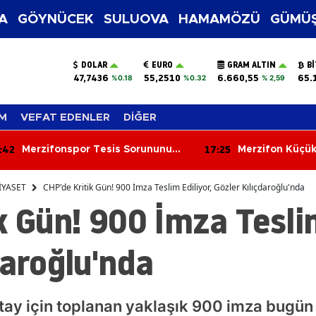
A
GÖYNÜCEK
SULUOVA
HAMAMÖZÜ
GÜMÜŞ
DOLAR
EURO
GRAM ALTIN
B
47,7436
55,2510
6.660,55
65.
%0.18
%0.32
% 2,59
M
VEFAT EDENLER
DİĞER
:42
17:25
Merzifonspor Tesis Sorununu
Merzifon Küçü
Çözdü!
Arazi Yangını:
Zarar Gördü
İYASET
CHP'de Kritik Gün! 900 İmza Teslim Ediliyor, Gözler Kılıçdaroğlu'nda
k Gün! 900 İmza Teslim
daroğlu'nda
tay için toplanan yaklaşık 900 imza bugün