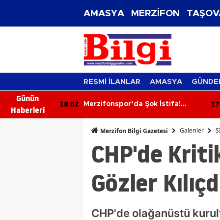
AMASYA
MERZİFON
TAŞOV
RESMİ İLANLAR
AMASYA
GÜNDE
Günün
18:02
17
tim Kurulu
Merzifonspor’da Şok İstifa!
Haberleri
Başkan Kazım Gül Görevi Bıraktı
Galeriler
S
Merzifon Bilgi Gazetesi
CHP'de Kriti
Gözler Kılıç
CHP'de olağanüstü kurul