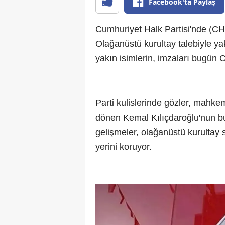
Facebook'ta Paylaş
Cumhuriyet Halk Partisi'nde (CHP
Olağanüstü kurultay talebiyle y
yakın isimlerin, imzaları bugün
Parti kulislerinde gözler, mahke
dönen Kemal Kılıçdaroğlu'nun bu
gelişmeler, olağanüstü kurultay 
yerini koruyor.