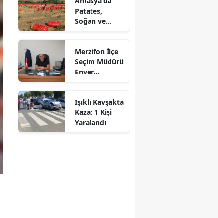
Amasya'da
Patates,
Mersin
Soğan ve
Cevizde İyi
İstanbul
Tarım
Merzifon İlçe
Denetimi
İzmir
Seçim Müdürü
Enver
Kars
Demirci'ye
Veda! Yeni
Kastamonu
Işıklı Kavşakta
Görev Yeri
Kaza: 1 Kişi
Suluova Oldu
Kayseri
Yaralandı
Kırklareli
Kırşehir
Kocaeli
Konya
Kütahya