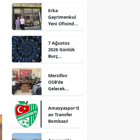
Genç Hayatını
Edirne
Erka
Kaybetti
Gayrimenkul
Elazığ
Yeni Ofisinde
Hizmete
Erzincan
Başladı!
7 Ağustos
“Gayrimenkul
Erzurum
2026 Günlük
Almak İçin
Burç
Doğru Zaman”
Eskişehir
Yorumları:
Aşkta
Gaziantep
Merzifon
Sürprizler,
OSB'de
Parada Yeni
Giresun
Gelecek
Fırsatlar
Konuşuldu
Kapıda!
Gümüşhane
Amasyaspor'd
Hakkari
an Transfer
Bombası!
Hatay
Isparta