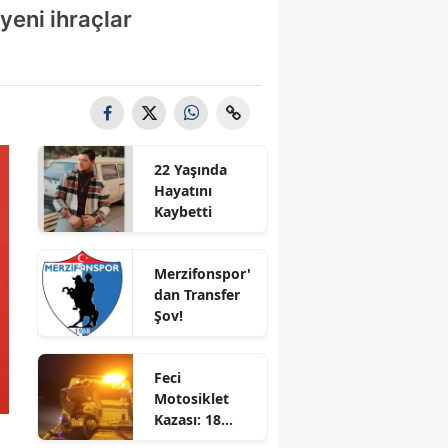
 yeni ihraçlar
Bilecik
Bingöl
Bitlis
Bolu
22 Yaşında
Burdur
Hayatını
Kaybetti
Bursa
Çanakkale
Merzifonspor'
dan Transfer
Çankırı
Şov!
Çorum
Feci
Denizli
Motosiklet
Kazası: 18
Diyarbakır
Yaşındaki