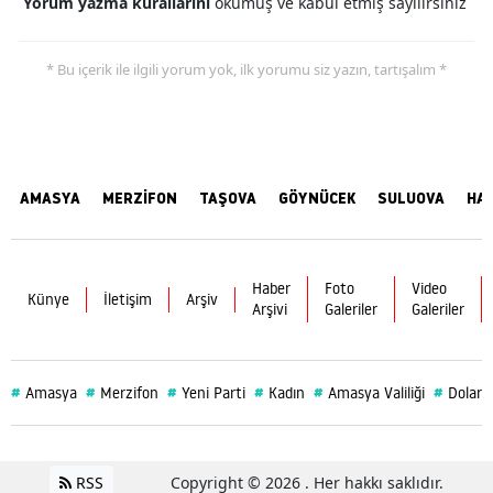
Yorum yazma kurallarını
okumuş ve kabul etmiş sayılırsınız
* Bu içerik ile ilgili yorum yok, ilk yorumu siz yazın, tartışalım *
AMASYA
MERZİFON
TAŞOVA
GÖYNÜCEK
SULUOVA
HA
Haber
Foto
Video
Künye
İletişim
Arşiv
Arşivi
Galeriler
Galeriler
#
#
#
#
#
#
Amasya
Merzifon
Yeni Parti
Kadın
Amasya Valiliği
Dolar
RSS
Copyright © 2026 . Her hakkı saklıdır.