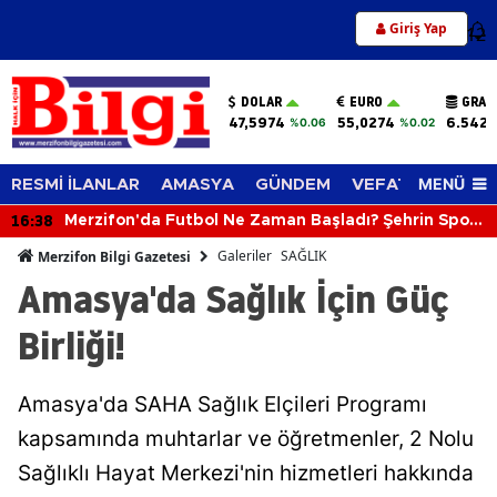
Giriş Yap
12
DOLAR
EURO
GRAM
47,5974
55,0274
6.542,
%0.06
%0.02
MENÜ
RESMİ İLANLAR
AMASYA
GÜNDEM
VEFAT EDENLER
16:38
Merzifon'da Futbol Ne Zaman Başladı? Şehrin Spor
Tarihi Şaşırtıyor
Galeriler
SAĞLIK
Merzifon Bilgi Gazetesi
Amasya'da Sağlık İçin Güç
Birliği!
Amasya'da SAHA Sağlık Elçileri Programı
kapsamında muhtarlar ve öğretmenler, 2 Nolu
Sağlıklı Hayat Merkezi'nin hizmetleri hakkında