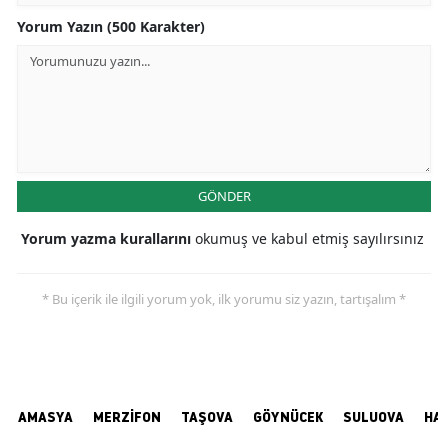
Yorum Yazın (500 Karakter)
GÖNDER
Yorum yazma kurallarını
okumuş ve kabul etmiş sayılırsınız
* Bu içerik ile ilgili yorum yok, ilk yorumu siz yazın, tartışalım *
AMASYA
MERZİFON
TAŞOVA
GÖYNÜCEK
SULUOVA
HA