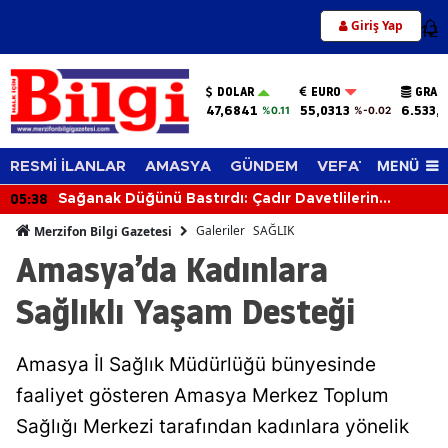
Giriş Yap
12
DOLAR
EURO
GRAM
47,6841
55,0313
6.533,
%0.11
%-0.02
MENÜ
RESMİ İLANLAR
AMASYA
GÜNDEM
VEFAT EDENLER
04:10
Işıklı Kavşakta Kaza: 1 Kişi Yaralandı
Galeriler
SAĞLIK
Merzifon Bilgi Gazetesi
Amasya’da Kadınlara
Sağlıklı Yaşam Desteği
Amasya İl Sağlık Müdürlüğü bünyesinde
faaliyet gösteren Amasya Merkez Toplum
Sağlığı Merkezi tarafından kadınlara yönelik