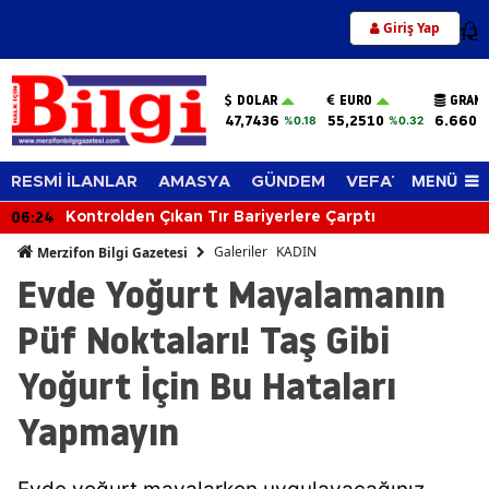
Giriş Yap
12
DOLAR
EURO
GRAM 
47,7436
55,2510
6.660,
%0.18
%0.32
MENÜ
RESMİ İLANLAR
AMASYA
GÜNDEM
VEFAT EDENLER
06:24
Kontrolden Çıkan Tır Bariyerlere Çarptı
Galeriler
KADIN
Merzifon Bilgi Gazetesi
Evde Yoğurt Mayalamanın
Püf Noktaları! Taş Gibi
Yoğurt İçin Bu Hataları
Yapmayın