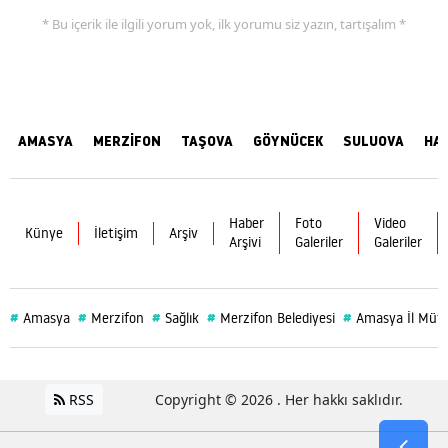
* Bu içerik ile ilgili yorum yok, ilk yorumu siz yazın, tartışalım *
AMASYA
MERZİFON
TAŞOVA
GÖYNÜCEK
SULUOVA
HA
Haber
Foto
Video
Künye
İletişim
Arşiv
Arşivi
Galeriler
Galeriler
#
#
#
#
#
Amasya
Merzifon
Sağlık
Merzifon Belediyesi
Amasya İl Müf
RSS
Copyright © 2026 . Her hakkı saklıdır.