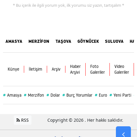
* Bu içerik ile ilgili yorum yok, ilk yorumu siz yazın, tartışalım *
AMASYA
MERZİFON
TAŞOVA
GÖYNÜCEK
SULUOVA
HA
Haber
Foto
Video
Künye
İletişim
Arşiv
Arşivi
Galeriler
Galeriler
#
#
#
#
#
#
#
Amasya
Merzifon
Dolar
Burç Yorumlar
Euro
Yeni Parti
RSS
Copyright © 2026 . Her hakkı saklıdır.