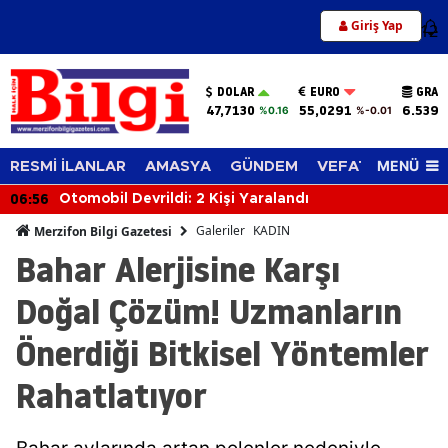
Giriş Yap
12
DOLAR
EURO
GRAM
47,7130
55,0291
6.539,
%0.16
%-0.01
MENÜ
RESMİ İLANLAR
AMASYA
GÜNDEM
VEFAT EDENLER
06:56
Otomobil Devrildi: 2 Kişi Yaralandı
Galeriler
KADIN
Merzifon Bilgi Gazetesi
Bahar Alerjisine Karşı
Doğal Çözüm! Uzmanların
Önerdiği Bitkisel Yöntemler
Rahatlatıyor