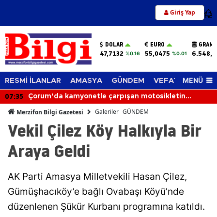
Giriş Yap
12
DOLAR
EURO
GRAM 
47,7132
55,0475
6.548,6
%0.16
%0.01
MENÜ
RESMİ İLANLAR
AMASYA
GÜNDEM
VEFAT EDENLER
07:35
Çorum’da kamyonetle çarpışan motosikletin
sürücüsü hayatını kaybetti
Galeriler
GÜNDEM
Merzifon Bilgi Gazetesi
Vekil Çilez Köy Halkıyla Bir
Araya Geldi
AK Parti Amasya Milletvekili Hasan Çilez,
Gümüşhacıköy’e bağlı Ovabaşı Köyü’nde
düzenlenen Şükür Kurbanı programına katıldı.