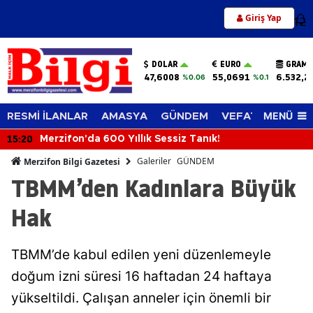
Giriş Yap
12
DOLAR
EURO
GRAM 
47,6008
55,0691
6.532,2
%0.06
%0.1
MENÜ
RESMİ İLANLAR
AMASYA
GÜNDEM
VEFAT EDENLER
15:20
Merzifon'da 600 Yıllık Sessiz Tanık!
Galeriler
GÜNDEM
Merzifon Bilgi Gazetesi
TBMM’den Kadınlara Büyük
Hak
TBMM’de kabul edilen yeni düzenlemeyle
doğum izni süresi 16 haftadan 24 haftaya
yükseltildi. Çalışan anneler için önemli bir