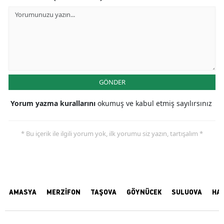
GÖNDER
Yorum yazma kurallarını
okumuş ve kabul etmiş sayılırsınız
* Bu içerik ile ilgili yorum yok, ilk yorumu siz yazın, tartışalım *
AMASYA
MERZİFON
TAŞOVA
GÖYNÜCEK
SULUOVA
HA