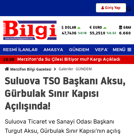
Giriş Yap
12
DOLAR
EURO
GRAM 
47,7436
55,2510
6.660,
%0.18
%0.32
MENÜ
RESMİ İLANLAR
AMASYA
GÜNDEM
VEFAT EDENLER
19:01
rgı Açıkladı
Merzifon’da Dostluğun Fidanı Dikild
Galeriler
GÜNDEM
Merzifon Bilgi Gazetesi
Suluova TSO Başkanı Aksu,
Gürbulak Sınır Kapısı
Açılışında!
Suluova Ticaret ve Sanayi Odası Başkanı
Turgut Aksu, Gürbulak Sınır Kapısı’nın açılış