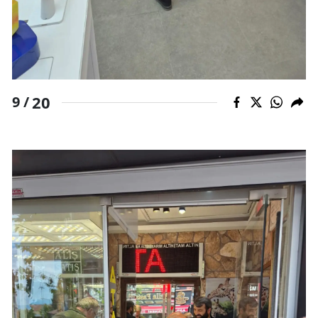
20
9 /