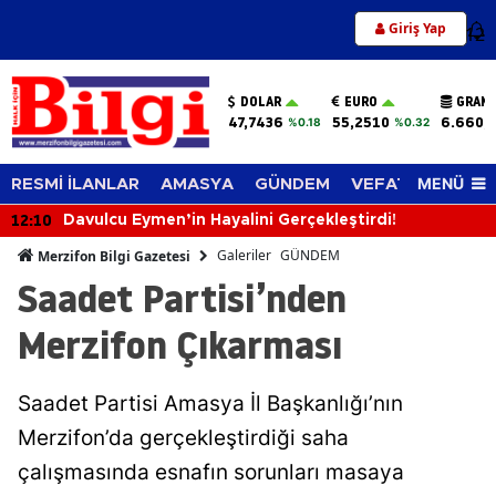
Giriş Yap
12
DOLAR
EURO
GRAM 
47,7436
55,2510
6.660,
%0.18
%0.32
MENÜ
RESMİ İLANLAR
AMASYA
GÜNDEM
VEFAT EDENLER
11:12
Reçel Yaparken Bu Hataları Sakın Yapmayın! Kıvamı
ve Lezzeti Tutturmanın Püf Noktaları
Galeriler
GÜNDEM
Merzifon Bilgi Gazetesi
Saadet Partisi’nden
Merzifon Çıkarması
Saadet Partisi Amasya İl Başkanlığı’nın
Merzifon’da gerçekleştirdiği saha
çalışmasında esnafın sorunları masaya