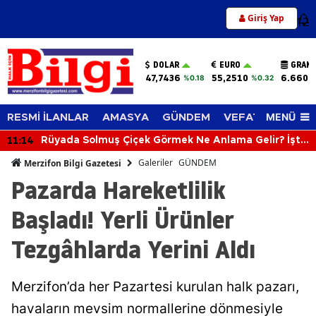
Giriş Yap
12
DOLAR
EURO
GRAM 
47,7436
55,2510
6.660,
%0.18
%0.32
MENÜ
RESMİ İLANLAR
AMASYA
GÜNDEM
VEFAT EDENLER
11:14
Rüyada Solmuş Çiçek Görmek Ne Anlama Gelir? İşte
Merak Edilen Rüya
Galeriler
GÜNDEM
Merzifon Bilgi Gazetesi
Pazarda Hareketlilik
Başladı! Yerli Ürünler
Tezgâhlarda Yerini Aldı
Merzifon’da her Pazartesi kurulan halk pazarı,
havaların mevsim normallerine dönmesiyle